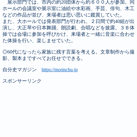
展示部門では、市内の約20団体から約６００人が参加。同
ホールの会議室や展示室に油絵や水彩画、手芸、俳句、木工
などの作品が並び、来場者は思い思いに鑑賞していた。
また、大ホールでは発表部門が行われ、２日間で約40組が出
演し、大正琴や日本舞踊、朗読劇、合唱などを披露。３Ｂ体
操では会場に参加を呼びかけ、来場者と一緒に音楽に合わせ
た体操を行い、楽しませていた。
◎60代になったら家族に残す言葉を考える。文章制作から撮
影、製本まですべてお任せでできる。
自分史マガジン
https://morinchu.jp
スポンサーリンク