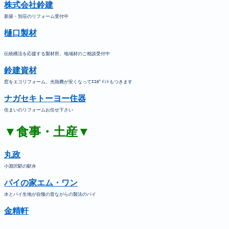
株式会社鈴建
新築・別荘のリフォーム受付中
樋口製材
伝統構法を応援する製材所。地域材のご相談受付中
鈴建資材
窓をエコリフォーム。光熱費が安くなってｴｺﾎﾟｲﾝﾄもつきます
ナガセキトーヨー住器
住まいのリフォームお任せ下さい
▼食事・土産▼
丸政
小淵沢駅の駅弁
パイの家エム・ワン
水とパイ生地が自慢の昔ながらの製法のパイ
金精軒