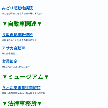
みどり湖動物病院
みんなが幸せになる方法を一緒に考えます
▼自動車関連▼
長坂自動車教習所
運転免許のことは長坂自動車教習所
アサカ自動車
車の総合病院
宮澤鈑金
車のお悩みごとを解決します
▼ミュージアム▼
八ヶ岳泰雲書道美術館
書家・柳田泰雲先生の作品を展示する美術館
▼法律事務所▼