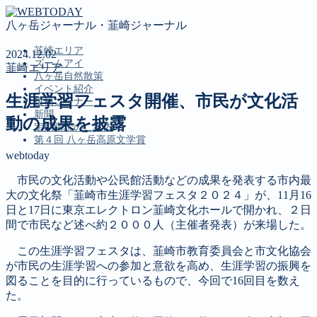
八ヶ岳ジャーナル・韮崎ジャーナル
韮崎エリア
2024.12.02
ズームアイ
韮崎エリア
八ヶ岳自然散策
イベント紹介
生涯学習フェスタ開催、市民が文化活
投稿コーナー
新聞
動の成果を披露
定期購読のご案内
第４回 八ヶ岳高原文学賞
webtoday
市民の文化活動や公民館活動などの成果を発表する市内最
MENU
大の文化祭「韮崎市生涯学習フェスタ２０２４」が、11月16
韮崎エリア
日と17日に東京エレクトロン韮崎文化ホールで開かれ、２日
ズームアイ
間で市民など述べ約２０００人（主催者発表）が来場した。
八ヶ岳自然散策
この生涯学習フェスタは、韮崎市教育委員会と市文化協会
イベント紹介
が市民の生涯学習への参加と意欲を高め、生涯学習の振興を
投稿コーナー
図ることを目的に行っているもので、今回で16回目を数え
新聞
た。
定期購読のご案内
第４回 八ヶ岳高原文学賞