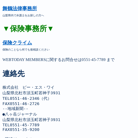
舞鶴法律事務所
山梨県内で弁護士をお探しの方へ
▼保険事務所▼
保険クライム
保険のことなら何でも後相談ください
WEBTODAY MEMBERSに関するお問合せは0551-45-7789 まで
連絡先
株式会社　ピー・エス・ワイ

山梨県北杜市須玉町若神子3931

TEL0551-46-2346（代）

FAX0551-46-2726

--地域新聞--

●八ヶ岳ジャーナル

山梨県北杜市須玉町若神子3931

TEL0551-45-7789

FAX0551-35-9200
