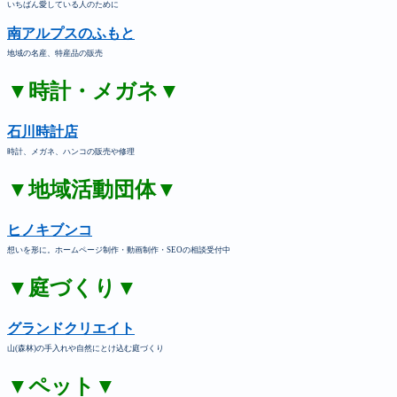
いちばん愛している人のために
南アルプスのふもと
地域の名産、特産品の販売
▼時計・メガネ▼
石川時計店
時計、メガネ、ハンコの販売や修理
▼地域活動団体▼
ヒノキブンコ
想いを形に。ホームページ制作・動画制作・SEOの相談受付中
▼庭づくり▼
グランドクリエイト
山(森林)の手入れや自然にとけ込む庭づくり
▼ペット▼