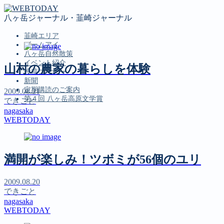
八ヶ岳ジャーナル・韮崎ジャーナル
韮崎エリア
ズームアイ
八ヶ岳自然散策
イベント紹介
山村の農家の暮らしを体験
投稿コーナー
新聞
定期購読のご案内
2009.08.21
第４回 八ヶ岳高原文学賞
できごと
nagasaka
WEBTODAY
MENU
韮崎エリア
満開が楽しみ！ツボミが56個のユリ
ズームアイ
八ヶ岳自然散策
イベント紹介
2009.08.20
投稿コーナー
できごと
新聞
nagasaka
定期購読のご案内
WEBTODAY
第４回 八ヶ岳高原文学賞