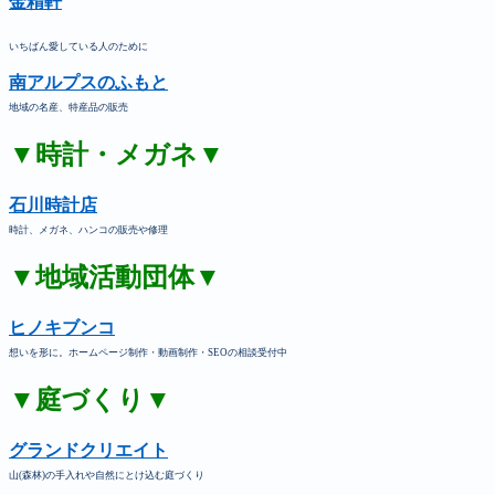
金精軒
いちばん愛している人のために
南アルプスのふもと
地域の名産、特産品の販売
▼時計・メガネ▼
石川時計店
時計、メガネ、ハンコの販売や修理
▼地域活動団体▼
ヒノキブンコ
想いを形に。ホームページ制作・動画制作・SEOの相談受付中
▼庭づくり▼
グランドクリエイト
山(森林)の手入れや自然にとけ込む庭づくり