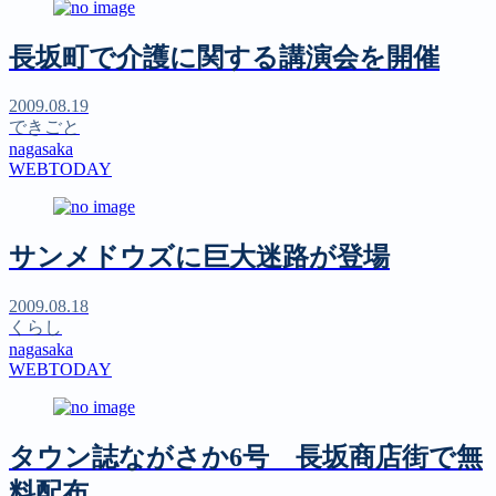
長坂町で介護に関する講演会を開催
2009.08.19
できごと
nagasaka
WEBTODAY
サンメドウズに巨大迷路が登場
2009.08.18
くらし
nagasaka
WEBTODAY
タウン誌ながさか6号 長坂商店街で無
料配布