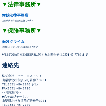
▼法律事務所▼
舞鶴法律事務所
山梨県内で弁護士をお探しの方へ
▼保険事務所▼
保険クライム
保険のことなら何でも後相談ください
WEBTODAY MEMBERSに関するお問合せは0551-45-7789 まで
連絡先
株式会社　ピー・エス・ワイ

山梨県北杜市須玉町若神子3931

TEL0551-46-2346（代）

FAX0551-46-2726

--地域新聞--

●八ヶ岳ジャーナル

山梨県北杜市須玉町若神子3931

TEL0551-45-7789
