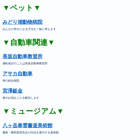
▼ペット▼
みどり湖動物病院
みんなが幸せになる方法を一緒に考えます
▼自動車関連▼
長坂自動車教習所
運転免許のことは長坂自動車教習所
アサカ自動車
車の総合病院
宮澤鈑金
車のお悩みごとを解決します
▼ミュージアム▼
八ヶ岳泰雲書道美術館
書家・柳田泰雲先生の作品を展示する美術館