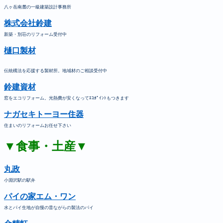
八ヶ岳南麓の一級建築設計事務所
株式会社鈴建
新築・別荘のリフォーム受付中
樋口製材
伝統構法を応援する製材所。地域材のご相談受付中
鈴建資材
窓をエコリフォーム。光熱費が安くなってｴｺﾎﾟｲﾝﾄもつきます
ナガセキトーヨー住器
住まいのリフォームお任せ下さい
▼食事・土産▼
丸政
小淵沢駅の駅弁
パイの家エム・ワン
水とパイ生地が自慢の昔ながらの製法のパイ