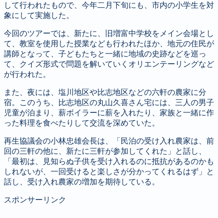
して行われたもので、今年二月下旬にも、市内の小学生を対
象にして実施した。
今回のツアーでは、新たに、旧増富中学校をメイン会場とし
て、教室を使用した授業なども行われたほか、地元の住民が
講師となって、子どもたちと一緒に地域の史跡などを巡っ
て、クイズ形式で問題を解いていくオリエンテーリングなど
が行われた。
また、夜には、塩川地区や比志地区などの六軒の農家に分
宿。このうち、比志地区の丸山久喜さん宅には、三人の男子
児童が泊まり、薪ボイラーに薪を入れたり、家族と一緒に作
った料理を食べたりして交流を深めていた。
再生協議会の小林忠雄会長は、「民泊の受け入れ農家は、前
回の三軒の他に、新たに三軒が参加してくれた」と話し、
「最初は、見知らぬ子供を受け入れるのに抵抗があるのかも
しれないが、一回受けると楽しさが分かってくれるはず」と
話し、受け入れ農家の増加を期待している。
スポンサーリンク