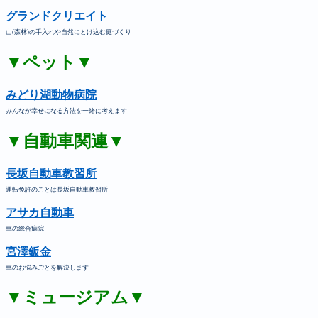
グランドクリエイト
山(森林)の手入れや自然にとけ込む庭づくり
▼ペット▼
みどり湖動物病院
みんなが幸せになる方法を一緒に考えます
▼自動車関連▼
長坂自動車教習所
運転免許のことは長坂自動車教習所
アサカ自動車
車の総合病院
宮澤鈑金
車のお悩みごとを解決します
▼ミュージアム▼