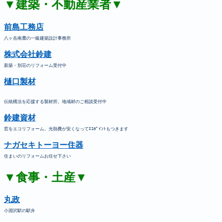
▼建築・不動産業者▼
前島工務店
八ヶ岳南麓の一級建築設計事務所
株式会社鈴建
新築・別荘のリフォーム受付中
樋口製材
伝統構法を応援する製材所。地域材のご相談受付中
鈴建資材
窓をエコリフォーム。光熱費が安くなってｴｺﾎﾟｲﾝﾄもつきます
ナガセキトーヨー住器
住まいのリフォームお任せ下さい
▼食事・土産▼
丸政
小淵沢駅の駅弁