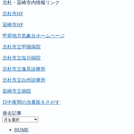
北杜・韮崎市内情報リンク
北杜市HP
韮崎市HP
甲府地方気象台ホームページ
北杜市立甲陽病院
北杜市立塩川病院
北杜市立逸見診療所
北杜市立白州診療所
韮崎市立病院
日中夜間の当番医をさがす
過去記事
過
去
HOME
記