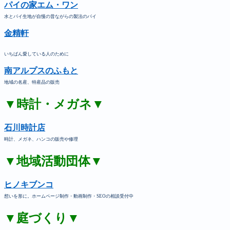
パイの家エム・ワン
水とパイ生地が自慢の昔ながらの製法のパイ
金精軒
いちばん愛している人のために
南アルプスのふもと
地域の名産、特産品の販売
▼時計・メガネ▼
石川時計店
時計、メガネ、ハンコの販売や修理
▼地域活動団体▼
ヒノキブンコ
想いを形に。ホームページ制作・動画制作・SEOの相談受付中
▼庭づくり▼