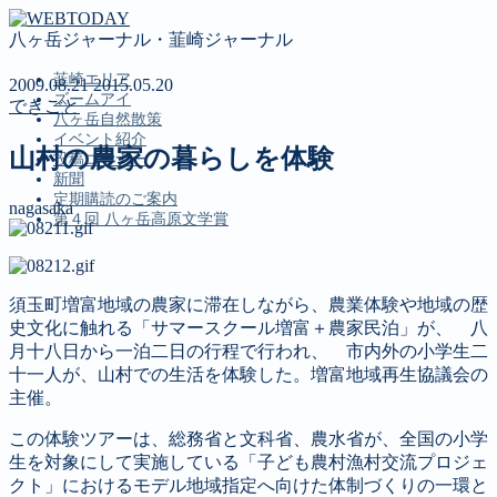
八ヶ岳ジャーナル・韮崎ジャーナル
韮崎エリア
2009.08.21
2015.05.20
ズームアイ
できごと
八ヶ岳自然散策
イベント紹介
山村の農家の暮らしを体験
投稿コーナー
新聞
定期購読のご案内
nagasaka
第４回 八ヶ岳高原文学賞
MENU
須玉町増富地域の農家に滞在しながら、農業体験や地域の歴
韮崎エリア
史文化に触れる「サマースクール増富＋農家民泊」が、 八
ズームアイ
月十八日から一泊二日の行程で行われ、 市内外の小学生二
八ヶ岳自然散策
十一人が、山村での生活を体験した。増富地域再生協議会の
イベント紹介
主催。
投稿コーナー
この体験ツアーは、総務省と文科省、農水省が、全国の小学
新聞
生を対象にして実施している「子ども農村漁村交流プロジェ
定期購読のご案内
クト」におけるモデル地域指定へ向けた体制づくりの一環と
第４回 八ヶ岳高原文学賞