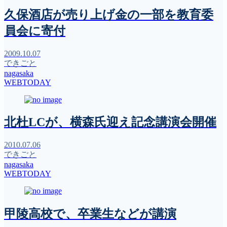
久保酒店が売り上げ金の一部を教育委
員会に寄付
2009.10.07
できごと
nagasaka
WEBTODAY
北杜LCが、横森氏迎え記念講演会開催
2010.07.06
できごと
nagasaka
WEBTODAY
甲陵高校で、卒業生などが講演