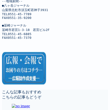
--地域新聞--

●八ヶ岳ジャーナル

山梨県北杜市須玉町若神子3931

TEL0551-45-7789

FAX0551-35-9200

●韮崎ジャーナル

韮崎市若宮1-3-18　若宮ビル2F

TEL0551-45-6885

FAX0551-45-7370
こんな記事もおすすめ
こちらの記事もどうぞ