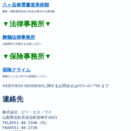
八ヶ岳泰雲書道美術館
書家・柳田泰雲先生の作品を展示する美術館
▼法律事務所▼
舞鶴法律事務所
山梨県内で弁護士をお探しの方へ
▼保険事務所▼
保険クライム
保険のことなら何でも後相談ください
WEBTODAY MEMBERSに関するお問合せは0551-45-7789 まで
連絡先
株式会社　ピー・エス・ワイ

山梨県北杜市須玉町若神子3931

TEL0551-46-2346（代）

FAX0551-46-2726
