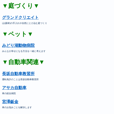
▼庭づくり▼
グランドクリエイト
山(森林)の手入れや自然にとけ込む庭づくり
▼ペット▼
みどり湖動物病院
みんなが幸せになる方法を一緒に考えます
▼自動車関連▼
長坂自動車教習所
運転免許のことは長坂自動車教習所
アサカ自動車
車の総合病院
宮澤鈑金
車のお悩みごとを解決します