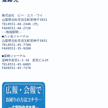
株式会社　ピー・エス・ワイ

山梨県北杜市須玉町若神子3931

TEL0551-46-2346（代）

FAX0551-46-2726

--地域新聞--

●八ヶ岳ジャーナル

山梨県北杜市須玉町若神子3931

TEL0551-45-7789

FAX0551-35-9200

●韮崎ジャーナル

韮崎市若宮1-3-18　若宮ビル2F

TEL0551-45-6885

FAX0551-45-7370