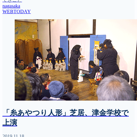
nagasaka
WEBTODAY
「糸あやつり人形」芝居、津金学校で
上演
2019.11.18