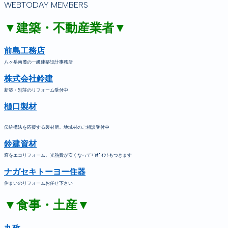
WEBTODAY MEMBERS
▼建築・不動産業者▼
前島工務店
八ヶ岳南麓の一級建築設計事務所
株式会社鈴建
新築・別荘のリフォーム受付中
樋口製材
伝統構法を応援する製材所。地域材のご相談受付中
鈴建資材
窓をエコリフォーム。光熱費が安くなってｴｺﾎﾟｲﾝﾄもつきます
ナガセキトーヨー住器
住まいのリフォームお任せ下さい
▼食事・土産▼