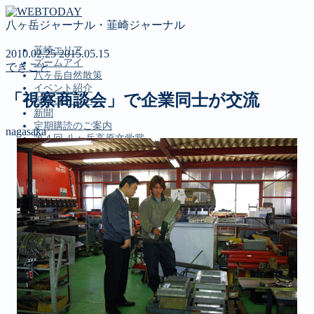
八ヶ岳ジャーナル・韮崎ジャーナル
韮崎エリア
2010.02.25
2015.05.15
ズームアイ
できごと
八ヶ岳自然散策
イベント紹介
「視察商談会」で企業同士が交流
投稿コーナー
新聞
定期購読のご案内
nagasaka
第４回 八ヶ岳高原文学賞
MENU
韮崎エリア
ズームアイ
八ヶ岳自然散策
イベント紹介
投稿コーナー
新聞
定期購読のご案内
第４回 八ヶ岳高原文学賞