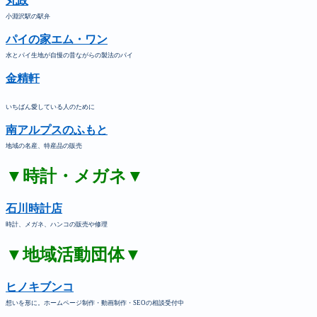
丸政
小淵沢駅の駅弁
パイの家エム・ワン
水とパイ生地が自慢の昔ながらの製法のパイ
金精軒
いちばん愛している人のために
南アルプスのふもと
地域の名産、特産品の販売
▼時計・メガネ▼
石川時計店
時計、メガネ、ハンコの販売や修理
▼地域活動団体▼
ヒノキブンコ
想いを形に。ホームページ制作・動画制作・SEOの相談受付中