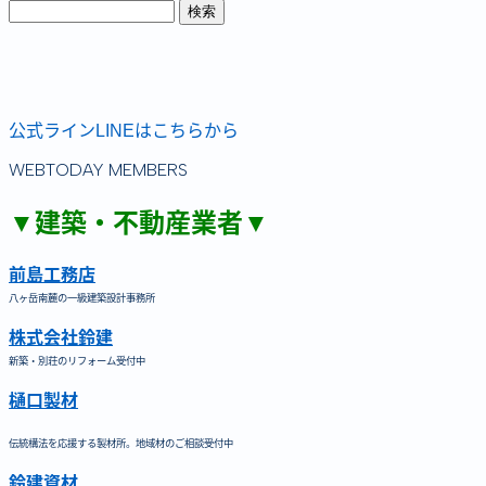
公式ラインLINEはこちらから
WEBTODAY MEMBERS
▼建築・不動産業者▼
前島工務店
八ヶ岳南麓の一級建築設計事務所
株式会社鈴建
新築・別荘のリフォーム受付中
樋口製材
伝統構法を応援する製材所。地域材のご相談受付中
鈴建資材