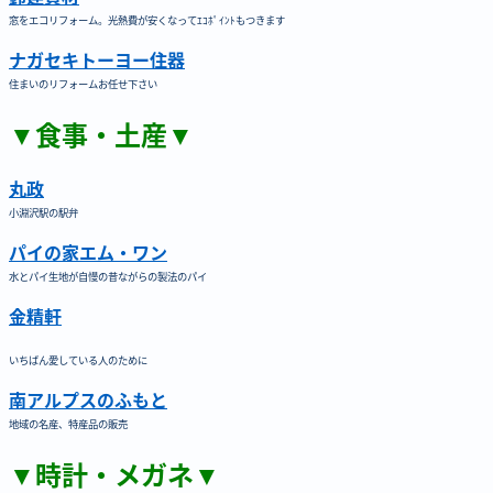
窓をエコリフォーム。光熱費が安くなってｴｺﾎﾟｲﾝﾄもつきます
ナガセキトーヨー住器
住まいのリフォームお任せ下さい
▼食事・土産▼
丸政
小淵沢駅の駅弁
パイの家エム・ワン
水とパイ生地が自慢の昔ながらの製法のパイ
金精軒
いちばん愛している人のために
南アルプスのふもと
地域の名産、特産品の販売
▼時計・メガネ▼