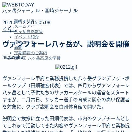
八ヶ岳ジャーナル・韮崎ジャーナル
韮崎エリア
2011.02.12
2015.05.08
ズームアイ
くらし
八ヶ岳自然散策
イベント紹介
投稿コーナー
ヴァンフォーレ八ヶ岳が、説明会を開催
新聞
定期購読のご案内
nagasaka
第４回 八ヶ岳高原文学賞
MENU
ヴァンフォーレ甲府と業務提携した八ヶ岳グランデフットボ
韮崎エリア
ズームアイ
ールクラブ（田畑雅宏代表）では、四月からヴァンフォーレ
八ヶ岳自然散策
八ヶ岳として子供たちのサッカースクールの運営をスタート
イベント紹介
するが、二月六日、サッカー選手の育成に関心の高い保護者
投稿コーナー
を対象に、クラブ説明会を白州体育館で開いた。
新聞
定期購読のご案内
説明会で挨拶に立った田畑代表は、市内のクラブチームとし
第４回 八ヶ岳高原文学賞
てこれまで活動してきた内容やヴァンフォーレ甲府と業務提