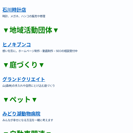
石川時計店
時計、メガネ、ハンコの販売や修理
▼地域活動団体▼
ヒノキブンコ
想いを形に。ホームページ制作・動画制作・SEOの相談受付中
▼庭づくり▼
グランドクリエイト
山(森林)の手入れや自然にとけ込む庭づくり
▼ペット▼
みどり湖動物病院
みんなが幸せになる方法を一緒に考えます