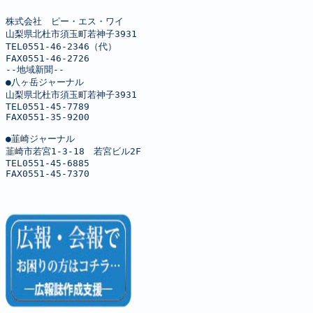
株式会社　ピー・エス・ワイ

山梨県北杜市須玉町若神子3931

TEL0551-46-2346（代）

FAX0551-46-2726

--地域新聞--

●八ヶ岳ジャーナル

山梨県北杜市須玉町若神子3931

TEL0551-45-7789

FAX0551-35-9200

●韮崎ジャーナル

韮崎市若宮1-3-18　若宮ビル2F

TEL0551-45-6885

FAX0551-45-7370