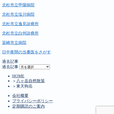
北杜市立甲陽病院
北杜市立塩川病院
北杜市立逸見診療所
北杜市立白州診療所
韮崎市立病院
日中夜間の当番医をさがす
過去記事
過去記事
HOME
＞
八ヶ岳自然散策
＞
東天狗岳
会社概要
プライバシーポリシー
定期購読のご案内