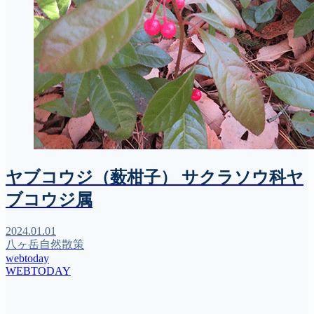
ヤブコウジ（薮柑子） サクラソウ科ヤ
ブコウジ属
2024.01.01
八ヶ岳自然散策
webtoday
WEBTODAY