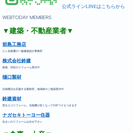
公式ラインLINEはこちらから
WEBTODAY MEMBERS
▼建築・不動産業者▼
前島工務店
八ヶ岳南麓の一級建築設計事務所
株式会社鈴建
新築・別荘のリフォーム受付中
樋口製材
伝統構法を応援する製材所。地域材のご相談受付中
鈴建資材
窓をエコリフォーム。光熱費が安くなってｴｺﾎﾟｲﾝﾄもつきます
ナガセキトーヨー住器
住まいのリフォームお任せ下さい