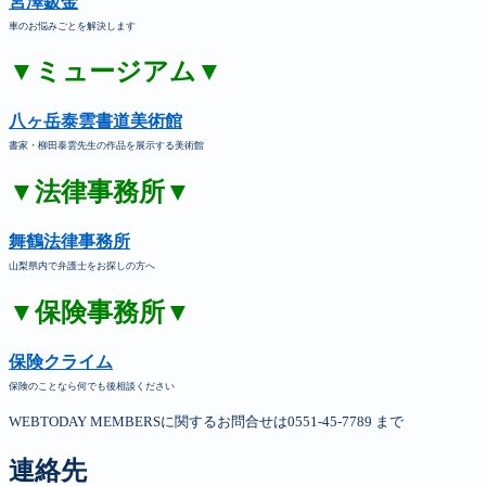
宮澤鈑金
車のお悩みごとを解決します
▼ミュージアム▼
八ヶ岳泰雲書道美術館
書家・柳田泰雲先生の作品を展示する美術館
▼法律事務所▼
舞鶴法律事務所
山梨県内で弁護士をお探しの方へ
▼保険事務所▼
保険クライム
保険のことなら何でも後相談ください
WEBTODAY MEMBERSに関するお問合せは0551-45-7789 まで
連絡先