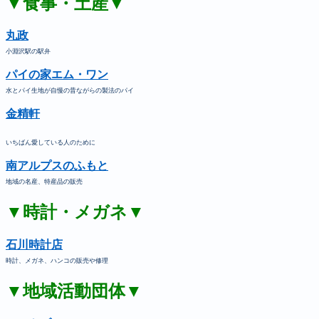
▼食事・土産▼
丸政
小淵沢駅の駅弁
パイの家エム・ワン
水とパイ生地が自慢の昔ながらの製法のパイ
金精軒
いちばん愛している人のために
南アルプスのふもと
地域の名産、特産品の販売
▼時計・メガネ▼
石川時計店
時計、メガネ、ハンコの販売や修理
▼地域活動団体▼