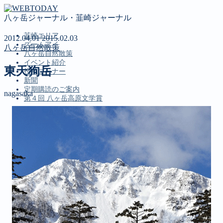
八ヶ岳ジャーナル・韮崎ジャーナル
韮崎エリア
2012.04.01
2015.02.03
ズームアイ
八ヶ岳自然散策
八ヶ岳自然散策
イベント紹介
東天狗岳
投稿コーナー
新聞
定期購読のご案内
nagasaka
第４回 八ヶ岳高原文学賞
MENU
韮崎エリア
ズームアイ
八ヶ岳自然散策
イベント紹介
投稿コーナー
新聞
定期購読のご案内
第４回 八ヶ岳高原文学賞