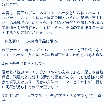
録します。
本賞は、南アルプスユネスコエコパークと甲武信ユネスコエ
コパーク、八ヶ岳中信高原国定公園という山岳景観に恵まれ
たこの地域での生活や文化、信仰など自然と密着した地域の
文化情報を発信するとともに、八ヶ岳高原の文化発展の一助
とするために制定されました。
1.募集要項 未発表作品に限る。
作品テーマ 南アルプスユネスコエコパークと甲武信ユネス
コエコパーク、八ヶ岳中信高原国定公園にゆかりのある作品
2.選考基準（参考として）
選考基準読みやすく、分かりやすい文章である。歴史や自然
保護、環境などに対する新たな観点がある。また独創的な視
点や表現力があり、既存の文学やテーマにとらわれず、新し
い洞察が見られる作品が望ましい。
3.募集部門 日本文学、小説(純文学・大衆文学など)、物
語