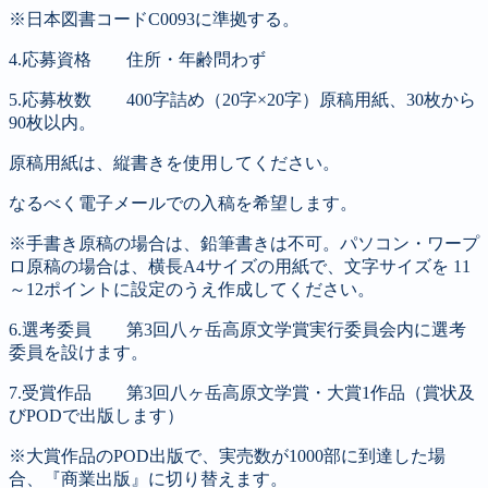
※日本図書コードC0093に準拠する。
4.応募資格 住所・年齢問わず
5.応募枚数 400字詰め（20字×20字）原稿用紙、30枚から
90枚以内。
原稿用紙は、縦書きを使用してください。
なるべく電子メールでの入稿を希望します。
※手書き原稿の場合は、鉛筆書きは不可。パソコン・ワープ
ロ原稿の場合は、横長A4サイズの用紙で、文字サイズを 11
～12ポイントに設定のうえ作成してください。
6.選考委員 第3回八ヶ岳高原文学賞実行委員会内に選考
委員を設けます。
7.受賞作品 第3回八ヶ岳高原文学賞・大賞1作品（賞状及
びPODで出版します）
※大賞作品のPOD出版で、実売数が1000部に到達した場
合、『商業出版』に切り替えます。