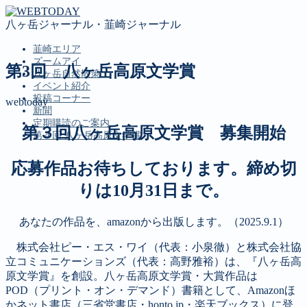
八ヶ岳ジャーナル・韮崎ジャーナル
韮崎エリア
ズームアイ
第3回 八ヶ岳高原文学賞
八ヶ岳自然散策
イベント紹介
投稿コーナー
webtoday
新聞
定期購読のご案内
第３回八ヶ岳高原文学賞 募集開始
第４回 八ヶ岳高原文学賞
応募作品お待ちしております。締め切
MENU
りは10月31日まで。
韮崎エリア
ズームアイ
あなたの作品を、amazonから出版します。（2025.9.1）
八ヶ岳自然散策
イベント紹介
株式会社ピー・エス・ワイ（代表：小泉徹）と株式会社協
投稿コーナー
立コミュニケーションズ（代表：高野雅裕）は、『八ヶ岳高
新聞
原文学賞』を創設。八ヶ岳高原文学賞・大賞作品は
定期購読のご案内
POD（プリント・オン・デマンド）書籍として、Amazonほ
第４回 八ヶ岳高原文学賞
かネット書店（三省堂書店・honto.jp・楽天ブックス）に登