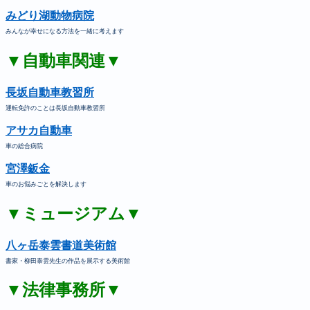
みどり湖動物病院
みんなが幸せになる方法を一緒に考えます
▼自動車関連▼
長坂自動車教習所
運転免許のことは長坂自動車教習所
アサカ自動車
車の総合病院
宮澤鈑金
車のお悩みごとを解決します
▼ミュージアム▼
八ヶ岳泰雲書道美術館
書家・柳田泰雲先生の作品を展示する美術館
▼法律事務所▼