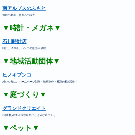
南アルプスのふもと
地域の名産、特産品の販売
▼時計・メガネ▼
石川時計店
時計、メガネ、ハンコの販売や修理
▼地域活動団体▼
ヒノキブンコ
想いを形に。ホームページ制作・動画制作・SEOの相談受付中
▼庭づくり▼
グランドクリエイト
山(森林)の手入れや自然にとけ込む庭づくり
▼ペット▼