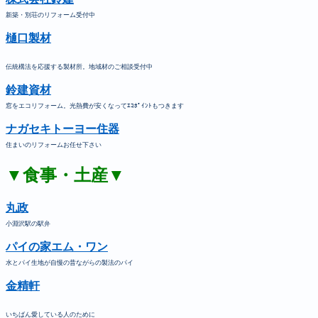
新築・別荘のリフォーム受付中
樋口製材
伝統構法を応援する製材所。地域材のご相談受付中
鈴建資材
窓をエコリフォーム。光熱費が安くなってｴｺﾎﾟｲﾝﾄもつきます
ナガセキトーヨー住器
住まいのリフォームお任せ下さい
▼食事・土産▼
丸政
小淵沢駅の駅弁
パイの家エム・ワン
水とパイ生地が自慢の昔ながらの製法のパイ
金精軒
いちばん愛している人のために