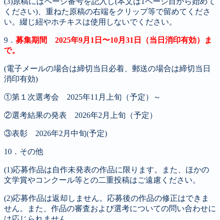
(3)原稿にはページ番号を記入し(本文は1ページ目から始めて
ください)、重ねた原稿の右端をクリップ等で留めてくださ
い。綴じ紐やホチキスは使用しないでください。
9．
募集期間 2025年9月1日〜10月31日（当日消印有効）ま
で。
(電子メールの場合は締切当日必着、郵送の場合は締切当日
消印有効)
①第１次選考会 2025年11月上旬（予定）～
②選考結果の発表 2026年2月上旬（予定）
③表彰 2026年2月中旬(予定)
10．その他
(1)応募作品は自作未発表の作品に限ります。また、ほかの
文学賞やコンクール等との二重投稿はご遠慮ください。
(2)応募作品は返却しません。応募後の作品の修正はできま
せん。また、作品の審査および選考についての問い合わせに
は応じられません。