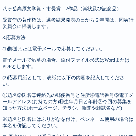
八ヶ岳高原文学賞・市長賞 2作品（賞状及び記念品）
受賞作の著作権は、選考結果発表の日から２年間は、同実行
委員会に帰属します。
8.応募方法
(1)郵送または電子メールで応募してください。
電子メールで応募の場合、添付ファイル形式はWordまたは
PDFとします。
(2)応募用紙として、表紙に以下の内容を記入してくださ
い。
①題名②氏名③連絡先の郵便番号と住所④電話番号⑤電子メ
ールアドレス(お持ちの方)⑥生年月日と年齢⑦今回の募集を
知った方法(ホームページ、チラシ、新聞や雑誌名など)
※題名と氏名にはふりがなを付け、ペンネーム使用の場合は
本名を併記してください。