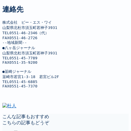
連絡先
株式会社　ピー・エス・ワイ

山梨県北杜市須玉町若神子3931

TEL0551-46-2346（代）

FAX0551-46-2726

--地域新聞--

●八ヶ岳ジャーナル

山梨県北杜市須玉町若神子3931

TEL0551-45-7789

FAX0551-35-9200

●韮崎ジャーナル

韮崎市若宮1-3-18　若宮ビル2F

TEL0551-45-6885

FAX0551-45-7370
こんな記事もおすすめ
こちらの記事もどうぞ