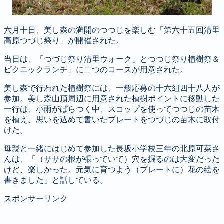
六月十日、美し森の満開のつつじを楽しむ「第六十五回清里
高原つづじ祭り」が開催された。
当日は、「つづじ祭り清里ウォーク」とつつじ祭り植樹祭＆
ピクニックランチ」に二つのコースが用意された。
美し森で行われた植樹祭には、一般応募の十六組四十八人が
参加。美し森山頂周辺に用意された植樹ポイントに移動した
一行は、小雨がぱらつく中、スコップを使ってつつじの苗木
を植え、思いを込めて書いたプレートをつづじの苗木に取付
けた。
母親と一緒にはじめて参加した長坂小学校三年の北原可菜さ
んは、「（ササの根が張っていて）穴を掘るのは大変だった
けど、楽しかった。元気に育つよう（プレートに）花の絵を
書きました」と話している。
スポンサーリンク