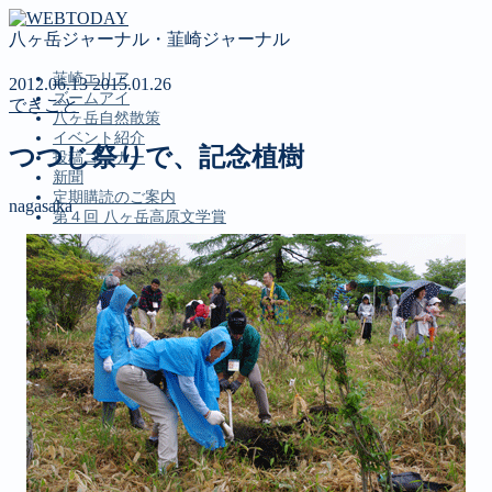
八ヶ岳ジャーナル・韮崎ジャーナル
韮崎エリア
2012.06.13
2015.01.26
ズームアイ
できごと
八ヶ岳自然散策
イベント紹介
つつじ祭りで、記念植樹
投稿コーナー
新聞
定期購読のご案内
nagasaka
第４回 八ヶ岳高原文学賞
MENU
韮崎エリア
ズームアイ
八ヶ岳自然散策
イベント紹介
投稿コーナー
新聞
定期購読のご案内
第４回 八ヶ岳高原文学賞