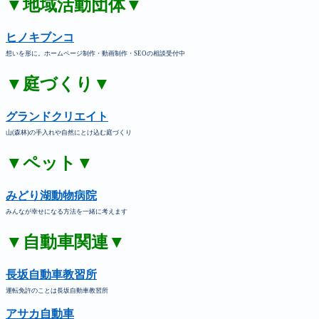
▼地域活動団体▼
ヒノキブンコ
想いを形に。ホームページ制作・動画制作・SEOの相談受付中
▼庭づくり▼
グランドクリエイト
山(森林)の手入れや自然にとけ込む庭づくり
▼ペット▼
みどり湖動物病院
みんなが幸せになる方法を一緒に考えます
▼自動車関連▼
長坂自動車教習所
運転免許のことは長坂自動車教習所
アサカ自動車