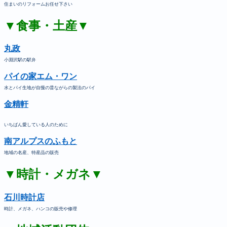
住まいのリフォームお任せ下さい
▼食事・土産▼
丸政
小淵沢駅の駅弁
パイの家エム・ワン
水とパイ生地が自慢の昔ながらの製法のパイ
金精軒
いちばん愛している人のために
南アルプスのふもと
地域の名産、特産品の販売
▼時計・メガネ▼
石川時計店
時計、メガネ、ハンコの販売や修理