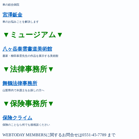
車の総合病院
宮澤鈑金
車のお悩みごとを解決します
▼ミュージアム▼
八ヶ岳泰雲書道美術館
書家・柳田泰雲先生の作品を展示する美術館
▼法律事務所▼
舞鶴法律事務所
山梨県内で弁護士をお探しの方へ
▼保険事務所▼
保険クライム
保険のことなら何でも後相談ください
WEBTODAY MEMBERSに関するお問合せは0551-45-7789 まで