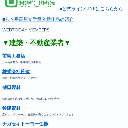
■公式ラインLINEはこちらから
■八ヶ岳高原文学賞入賞作品の紹介
WEBTODAY MEMBERS
▼建築・不動産業者▼
前島工務店
八ヶ岳南麓の一級建築設計事務所
株式会社鈴建
新築・別荘のリフォーム受付中
樋口製材
伝統構法を応援する製材所。地域材のご相談受付中
鈴建資材
窓をエコリフォーム。光熱費が安くなってｴｺﾎﾟｲﾝﾄもつきます
ナガセキトーヨー住器