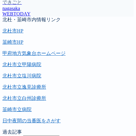
できごと
nagasaka
WEBTODAY
北杜・韮崎市内情報リンク
北杜市HP
韮崎市HP
甲府地方気象台ホームページ
北杜市立甲陽病院
北杜市立塩川病院
北杜市立逸見診療所
北杜市立白州診療所
韮崎市立病院
日中夜間の当番医をさがす
過去記事