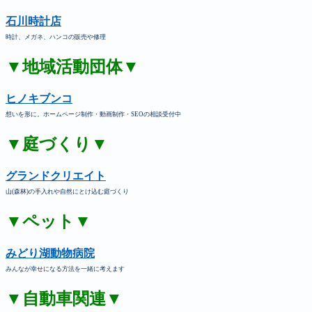
石川時計店
時計、メガネ、ハンコの販売や修理
▼地域活動団体▼
ヒノキブンコ
想いを形に。ホームページ制作・動画制作・SEOの相談受付中
▼庭づくり▼
グランドクリエイト
山(森林)の手入れや自然にとけ込む庭づくり
▼ペット▼
みどり湖動物病院
みんなが幸せになる方法を一緒に考えます
▼自動車関連▼