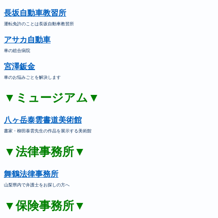
長坂自動車教習所
運転免許のことは長坂自動車教習所
アサカ自動車
車の総合病院
宮澤鈑金
車のお悩みごとを解決します
▼ミュージアム▼
八ヶ岳泰雲書道美術館
書家・柳田泰雲先生の作品を展示する美術館
▼法律事務所▼
舞鶴法律事務所
山梨県内で弁護士をお探しの方へ
▼保険事務所▼