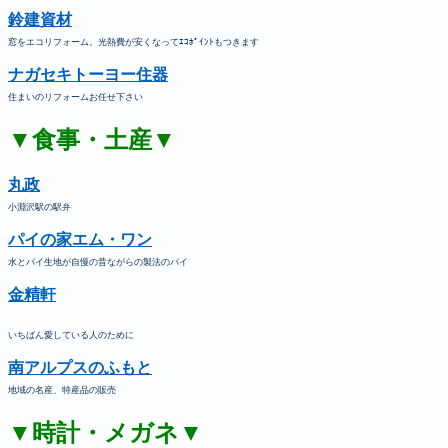
鈴建資材
窓をエコリフォーム。光熱費が安くなってｴｺﾎﾟｲﾝﾄもつきます
ナガセキトーヨー住器
住まいのリフォームお任せ下さい
▼食事・土産▼
丸政
小淵沢駅の駅弁
パイの家エム・ワン
水とパイ生地が自慢の昔ながらの製法のパイ
金精軒
いちばん愛している人のために
南アルプスのふもと
地域の名産、特産品の販売
▼時計・メガネ▼