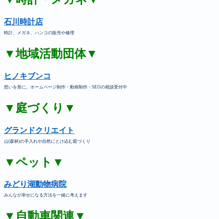
石川時計店
時計、メガネ、ハンコの販売や修理
▼地域活動団体▼
ヒノキブンコ
想いを形に。ホームページ制作・動画制作・SEOの相談受付中
▼庭づくり▼
グランドクリエイト
山(森林)の手入れや自然にとけ込む庭づくり
▼ペット▼
みどり湖動物病院
みんなが幸せになる方法を一緒に考えます
▼自動車関連▼