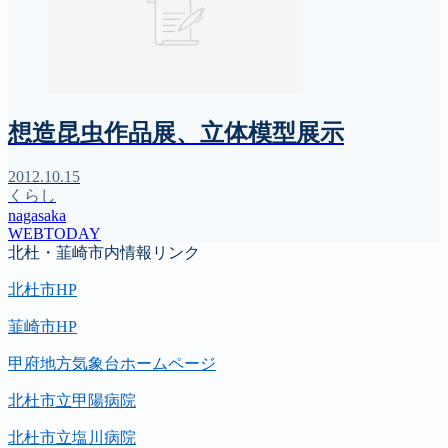
想造昆虫作品展、立体模型展示
2012.10.15
くらし
nagasaka
WEBTODAY
北杜・韮崎市内情報リンク
北杜市HP
韮崎市HP
甲府地方気象台ホームページ
北杜市立甲陽病院
北杜市立塩川病院