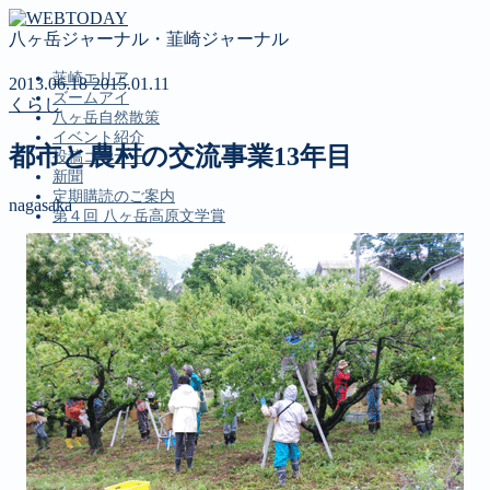
八ヶ岳ジャーナル・韮崎ジャーナル
韮崎エリア
2013.06.18
2015.01.11
ズームアイ
くらし
八ヶ岳自然散策
イベント紹介
都市と農村の交流事業13年目
投稿コーナー
新聞
定期購読のご案内
nagasaka
第４回 八ヶ岳高原文学賞
MENU
韮崎エリア
ズームアイ
八ヶ岳自然散策
イベント紹介
投稿コーナー
新聞
定期購読のご案内
第４回 八ヶ岳高原文学賞