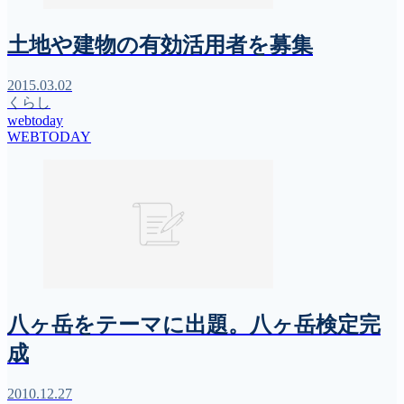
土地や建物の有効活用者を募集
2015.03.02
くらし
webtoday
WEBTODAY
八ヶ岳をテーマに出題。八ヶ岳検定完
成
2010.12.27