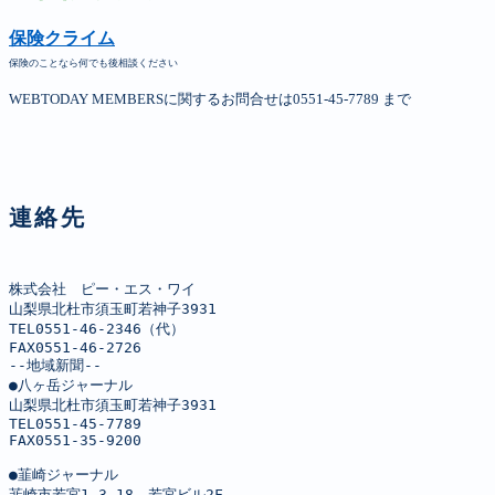
保険クライム
保険のことなら何でも後相談ください
WEBTODAY MEMBERSに関するお問合せは0551-45-7789 まで
連絡先
株式会社　ピー・エス・ワイ

山梨県北杜市須玉町若神子3931

TEL0551-46-2346（代）

FAX0551-46-2726

--地域新聞--

●八ヶ岳ジャーナル

山梨県北杜市須玉町若神子3931

TEL0551-45-7789

FAX0551-35-9200

●韮崎ジャーナル

韮崎市若宮1-3-18　若宮ビル2F
