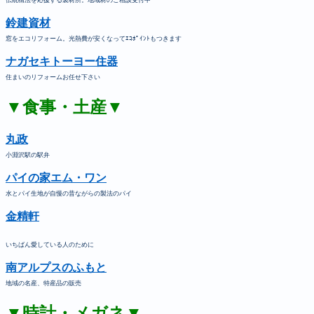
伝統構法を応援する製材所。地域材のご相談受付中
鈴建資材
窓をエコリフォーム。光熱費が安くなってｴｺﾎﾟｲﾝﾄもつきます
ナガセキトーヨー住器
住まいのリフォームお任せ下さい
▼食事・土産▼
丸政
小淵沢駅の駅弁
パイの家エム・ワン
水とパイ生地が自慢の昔ながらの製法のパイ
金精軒
いちばん愛している人のために
南アルプスのふもと
地域の名産、特産品の販売
▼時計・メガネ▼