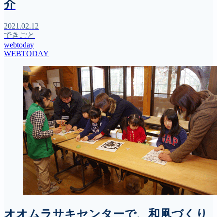
介
2021.02.12
できごと
webtoday
WEBTODAY
オオムラサキセンターで、和凧づくり