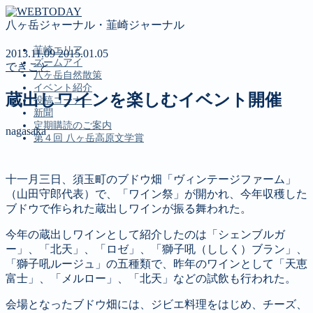
八ヶ岳ジャーナル・韮崎ジャーナル
韮崎エリア
2013.11.09
2015.01.05
ズームアイ
できごと
八ヶ岳自然散策
イベント紹介
蔵出しワインを楽しむイベント開催
投稿コーナー
新聞
定期購読のご案内
nagasaka
第４回 八ヶ岳高原文学賞
十一月三日、須玉町のブドウ畑「ヴィンテージファーム」
MENU
（山田守郎代表）で、「ワイン祭」が開かれ、今年収穫した
韮崎エリア
ブドウで作られた蔵出しワインが振る舞われた。
ズームアイ
今年の蔵出しワインとして紹介したのは「シェンブルガ
八ヶ岳自然散策
ー」、「北天」、「ロゼ」、「獅子吼（ししく）ブラン」、
イベント紹介
「獅子吼ルージュ」の五種類で、昨年のワインとして「天恵
投稿コーナー
富士」、「メルロー」、「北天」などの試飲も行われた。
新聞
定期購読のご案内
会場となったブドウ畑には、ジビエ料理をはじめ、チーズ、
第４回 八ヶ岳高原文学賞