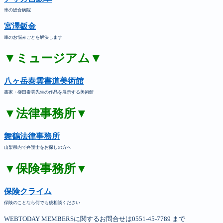
車の総合病院
宮澤鈑金
車のお悩みごとを解決します
▼ミュージアム▼
八ヶ岳泰雲書道美術館
書家・柳田泰雲先生の作品を展示する美術館
▼法律事務所▼
舞鶴法律事務所
山梨県内で弁護士をお探しの方へ
▼保険事務所▼
保険クライム
保険のことなら何でも後相談ください
WEBTODAY MEMBERSに関するお問合せは0551-45-7789 まで