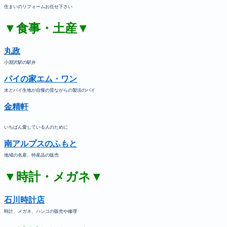
住まいのリフォームお任せ下さい
▼食事・土産▼
丸政
小淵沢駅の駅弁
パイの家エム・ワン
水とパイ生地が自慢の昔ながらの製法のパイ
金精軒
いちばん愛している人のために
南アルプスのふもと
地域の名産、特産品の販売
▼時計・メガネ▼
石川時計店
時計、メガネ、ハンコの販売や修理