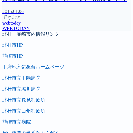
2015.01.06
できごと
webtoday
WEBTODAY
北杜・韮崎市内情報リンク
北杜市HP
韮崎市HP
甲府地方気象台ホームページ
北杜市立甲陽病院
北杜市立塩川病院
北杜市立逸見診療所
北杜市立白州診療所
韮崎市立病院
日中夜間の当番医をさがす