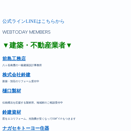
公式ラインLINEはこちらから
WEBTODAY MEMBERS
▼建築・不動産業者▼
前島工務店
八ヶ岳南麓の一級建築設計事務所
株式会社鈴建
新築・別荘のリフォーム受付中
樋口製材
伝統構法を応援する製材所。地域材のご相談受付中
鈴建資材
窓をエコリフォーム。光熱費が安くなってｴｺﾎﾟｲﾝﾄもつきます
ナガセキトーヨー住器