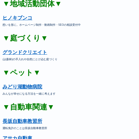
▼地域活動団体▼
ヒノキブンコ
想いを形に。ホームページ制作・動画制作・SEOの相談受付中
▼庭づくり▼
グランドクリエイト
山(森林)の手入れや自然にとけ込む庭づくり
▼ペット▼
みどり湖動物病院
みんなが幸せになる方法を一緒に考えます
▼自動車関連▼
長坂自動車教習所
運転免許のことは長坂自動車教習所
アサカ自動車