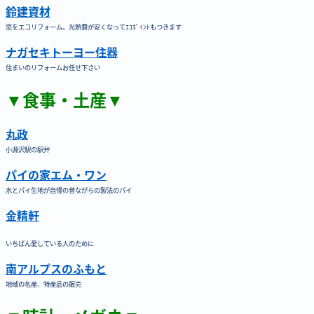
鈴建資材
窓をエコリフォーム。光熱費が安くなってｴｺﾎﾟｲﾝﾄもつきます
ナガセキトーヨー住器
住まいのリフォームお任せ下さい
▼食事・土産▼
丸政
小淵沢駅の駅弁
パイの家エム・ワン
水とパイ生地が自慢の昔ながらの製法のパイ
金精軒
いちばん愛している人のために
南アルプスのふもと
地域の名産、特産品の販売