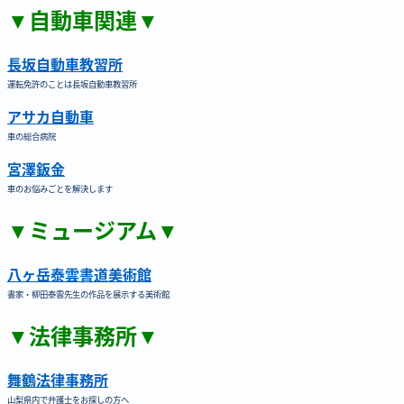
▼自動車関連▼
長坂自動車教習所
運転免許のことは長坂自動車教習所
アサカ自動車
車の総合病院
宮澤鈑金
車のお悩みごとを解決します
▼ミュージアム▼
八ヶ岳泰雲書道美術館
書家・柳田泰雲先生の作品を展示する美術館
▼法律事務所▼
舞鶴法律事務所
山梨県内で弁護士をお探しの方へ