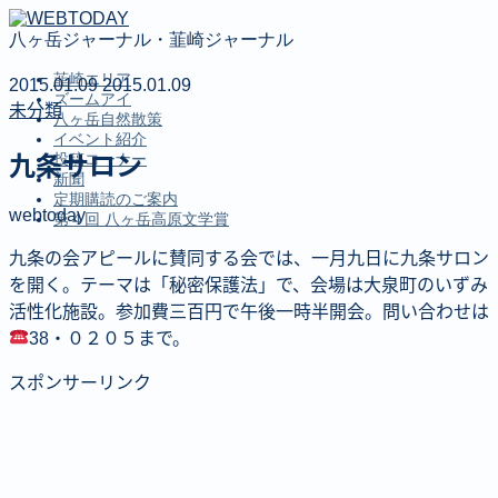
八ヶ岳ジャーナル・韮崎ジャーナル
韮崎エリア
2015.01.09
2015.01.09
ズームアイ
未分類
八ヶ岳自然散策
イベント紹介
投稿コーナー
九条サロン
新聞
定期購読のご案内
webtoday
第４回 八ヶ岳高原文学賞
九条の会アピールに賛同する会では、一月九日に九条サロン
MENU
を開く。テーマは「秘密保護法」で、会場は大泉町のいずみ
活性化施設。参加費三百円で午後一時半開会。問い合わせは
韮崎エリア
38・０２０５まで。
ズームアイ
八ヶ岳自然散策
スポンサーリンク
イベント紹介
投稿コーナー
新聞
定期購読のご案内
第４回 八ヶ岳高原文学賞