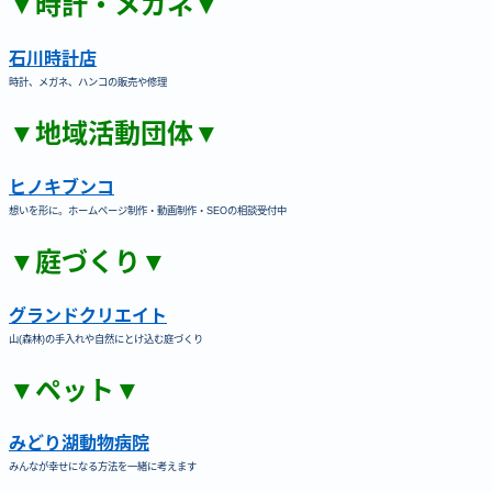
▼時計・メガネ▼
石川時計店
時計、メガネ、ハンコの販売や修理
▼地域活動団体▼
ヒノキブンコ
想いを形に。ホームページ制作・動画制作・SEOの相談受付中
▼庭づくり▼
グランドクリエイト
山(森林)の手入れや自然にとけ込む庭づくり
▼ペット▼
みどり湖動物病院
みんなが幸せになる方法を一緒に考えます