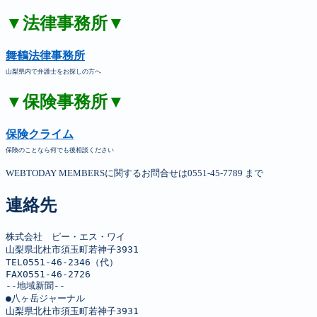
▼法律事務所▼
舞鶴法律事務所
山梨県内で弁護士をお探しの方へ
▼保険事務所▼
保険クライム
保険のことなら何でも後相談ください
WEBTODAY MEMBERSに関するお問合せは0551-45-7789 まで
連絡先
株式会社　ピー・エス・ワイ

山梨県北杜市須玉町若神子3931

TEL0551-46-2346（代）

FAX0551-46-2726

--地域新聞--

●八ヶ岳ジャーナル

山梨県北杜市須玉町若神子3931
