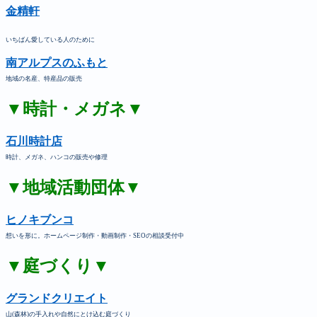
金精軒
いちばん愛している人のために
南アルプスのふもと
地域の名産、特産品の販売
▼時計・メガネ▼
石川時計店
時計、メガネ、ハンコの販売や修理
▼地域活動団体▼
ヒノキブンコ
想いを形に。ホームページ制作・動画制作・SEOの相談受付中
▼庭づくり▼
グランドクリエイト
山(森林)の手入れや自然にとけ込む庭づくり