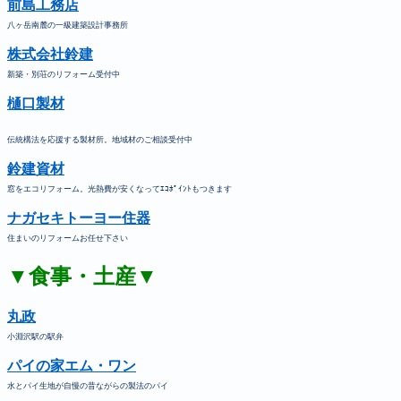
前島工務店
八ヶ岳南麓の一級建築設計事務所
株式会社鈴建
新築・別荘のリフォーム受付中
樋口製材
伝統構法を応援する製材所。地域材のご相談受付中
鈴建資材
窓をエコリフォーム。光熱費が安くなってｴｺﾎﾟｲﾝﾄもつきます
ナガセキトーヨー住器
住まいのリフォームお任せ下さい
▼食事・土産▼
丸政
小淵沢駅の駅弁
パイの家エム・ワン
水とパイ生地が自慢の昔ながらの製法のパイ