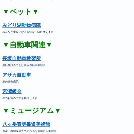
▼ペット▼
みどり湖動物病院
みんなが幸せになる方法を一緒に考えます
▼自動車関連▼
長坂自動車教習所
運転免許のことは長坂自動車教習所
アサカ自動車
車の総合病院
宮澤鈑金
車のお悩みごとを解決します
▼ミュージアム▼
八ヶ岳泰雲書道美術館
書家・柳田泰雲先生の作品を展示する美術館