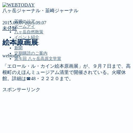
八ヶ岳ジャーナル・韮崎ジャーナル
韮崎エリア
2015.09.07
2015.09.07
ズームアイ
未分類
八ヶ岳自然散策
イベント紹介
絵本原画展
投稿コーナー
新聞
定期購読のご案内
webtoday
第４回 八ヶ岳高原文学賞
「エロール・ル・カイン絵本原画展」が、９月７日まで、高
根町のえほんミュージアム清里で開催されている。火曜休
MENU
館。詳細は☎48・２２２０まで。
韮崎エリア
スポンサーリンク
ズームアイ
八ヶ岳自然散策
イベント紹介
投稿コーナー
新聞
定期購読のご案内
第４回 八ヶ岳高原文学賞