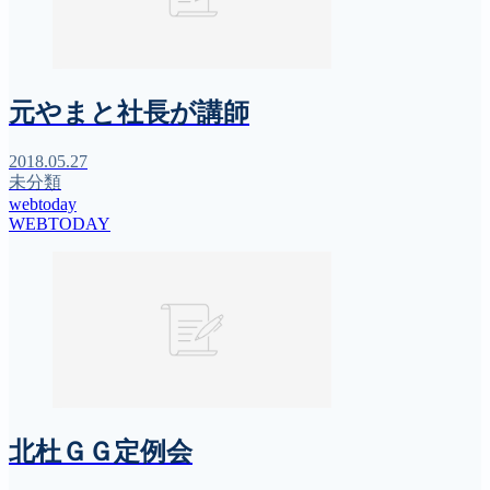
元やまと社長が講師
2018.05.27
未分類
webtoday
WEBTODAY
北杜ＧＧ定例会