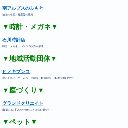
南アルプスのふもと
地域の名産、特産品の販売
▼時計・メガネ▼
石川時計店
時計、メガネ、ハンコの販売や修理
▼地域活動団体▼
ヒノキブンコ
想いを形に。ホームページ制作・動画制作・SEOの相談受付中
▼庭づくり▼
グランドクリエイト
山(森林)の手入れや自然にとけ込む庭づくり
▼ペット▼