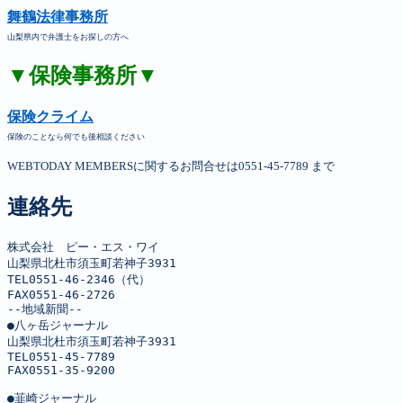
舞鶴法律事務所
山梨県内で弁護士をお探しの方へ
▼保険事務所▼
保険クライム
保険のことなら何でも後相談ください
WEBTODAY MEMBERSに関するお問合せは0551-45-7789 まで
連絡先
株式会社　ピー・エス・ワイ

山梨県北杜市須玉町若神子3931

TEL0551-46-2346（代）

FAX0551-46-2726

--地域新聞--

●八ヶ岳ジャーナル

山梨県北杜市須玉町若神子3931

TEL0551-45-7789

FAX0551-35-9200

●韮崎ジャーナル
