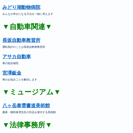
みどり湖動物病院
みんなが幸せになる方法を一緒に考えます
▼自動車関連▼
長坂自動車教習所
運転免許のことは長坂自動車教習所
アサカ自動車
車の総合病院
宮澤鈑金
車のお悩みごとを解決します
▼ミュージアム▼
八ヶ岳泰雲書道美術館
書家・柳田泰雲先生の作品を展示する美術館
▼法律事務所▼