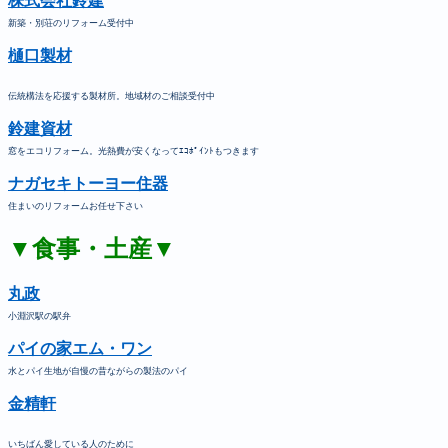
株式会社鈴建
新築・別荘のリフォーム受付中
樋口製材
伝統構法を応援する製材所。地域材のご相談受付中
鈴建資材
窓をエコリフォーム。光熱費が安くなってｴｺﾎﾟｲﾝﾄもつきます
ナガセキトーヨー住器
住まいのリフォームお任せ下さい
▼食事・土産▼
丸政
小淵沢駅の駅弁
パイの家エム・ワン
水とパイ生地が自慢の昔ながらの製法のパイ
金精軒
いちばん愛している人のために