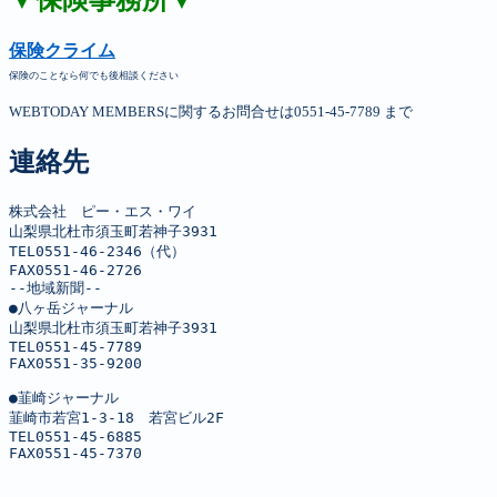
▼保険事務所▼
保険クライム
保険のことなら何でも後相談ください
WEBTODAY MEMBERSに関するお問合せは0551-45-7789 まで
連絡先
株式会社　ピー・エス・ワイ

山梨県北杜市須玉町若神子3931

TEL0551-46-2346（代）

FAX0551-46-2726

--地域新聞--

●八ヶ岳ジャーナル

山梨県北杜市須玉町若神子3931

TEL0551-45-7789

FAX0551-35-9200

●韮崎ジャーナル

韮崎市若宮1-3-18　若宮ビル2F

TEL0551-45-6885

FAX0551-45-7370