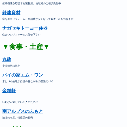
伝統構法を応援する製材所。地域材のご相談受付中
鈴建資材
窓をエコリフォーム。光熱費が安くなってｴｺﾎﾟｲﾝﾄもつきます
ナガセキトーヨー住器
住まいのリフォームお任せ下さい
▼食事・土産▼
丸政
小淵沢駅の駅弁
パイの家エム・ワン
水とパイ生地が自慢の昔ながらの製法のパイ
金精軒
いちばん愛している人のために
南アルプスのふもと
地域の名産、特産品の販売