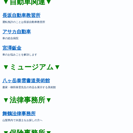
▼自動車関連▼
長坂自動車教習所
運転免許のことは長坂自動車教習所
アサカ自動車
車の総合病院
宮澤鈑金
車のお悩みごとを解決します
▼ミュージアム▼
八ヶ岳泰雲書道美術館
書家・柳田泰雲先生の作品を展示する美術館
▼法律事務所▼
舞鶴法律事務所
山梨県内で弁護士をお探しの方へ