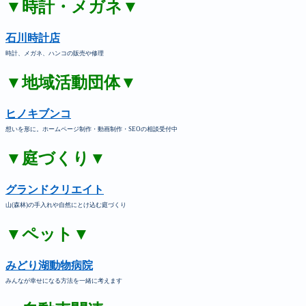
▼時計・メガネ▼
石川時計店
時計、メガネ、ハンコの販売や修理
▼地域活動団体▼
ヒノキブンコ
想いを形に。ホームページ制作・動画制作・SEOの相談受付中
▼庭づくり▼
グランドクリエイト
山(森林)の手入れや自然にとけ込む庭づくり
▼ペット▼
みどり湖動物病院
みんなが幸せになる方法を一緒に考えます