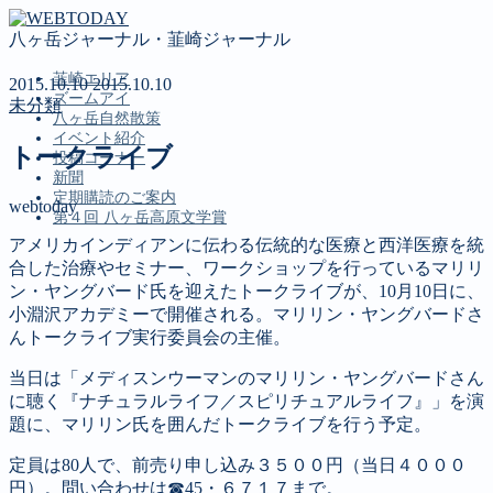
八ヶ岳ジャーナル・韮崎ジャーナル
韮崎エリア
2015.10.10
2015.10.10
ズームアイ
未分類
八ヶ岳自然散策
イベント紹介
トークライブ
投稿コーナー
新聞
定期購読のご案内
webtoday
第４回 八ヶ岳高原文学賞
アメリカインディアンに伝わる伝統的な医療と西洋医療を統
合した治療やセミナー、ワークショップを行っているマリリ
MENU
ン・ヤングバード氏を迎えたトークライブが、10月10日に、
小淵沢アカデミーで開催される。マリリン・ヤングバードさ
韮崎エリア
んトークライブ実行委員会の主催。
ズームアイ
八ヶ岳自然散策
当日は「メディスンウーマンのマリリン・ヤングバードさん
イベント紹介
に聴く『ナチュラルライフ／スピリチュアルライフ』」を演
投稿コーナー
題に、マリリン氏を囲んだトークライブを行う予定。
新聞
定期購読のご案内
定員は80人で、前売り申し込み３５００円（当日４０００
第４回 八ヶ岳高原文学賞
円）。問い合わせは☎45・６７１７まで。