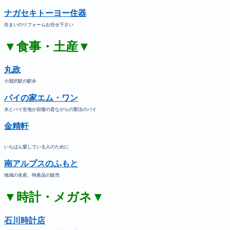
ナガセキトーヨー住器
住まいのリフォームお任せ下さい
▼食事・土産▼
丸政
小淵沢駅の駅弁
パイの家エム・ワン
水とパイ生地が自慢の昔ながらの製法のパイ
金精軒
いちばん愛している人のために
南アルプスのふもと
地域の名産、特産品の販売
▼時計・メガネ▼
石川時計店