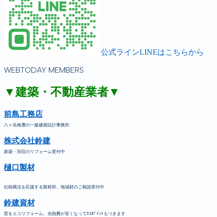
公式ラインLINEはこちらから
WEBTODAY MEMBERS
▼建築・不動産業者▼
前島工務店
八ヶ岳南麓の一級建築設計事務所
株式会社鈴建
新築・別荘のリフォーム受付中
樋口製材
伝統構法を応援する製材所。地域材のご相談受付中
鈴建資材
窓をエコリフォーム。光熱費が安くなってｴｺﾎﾟｲﾝﾄもつきます