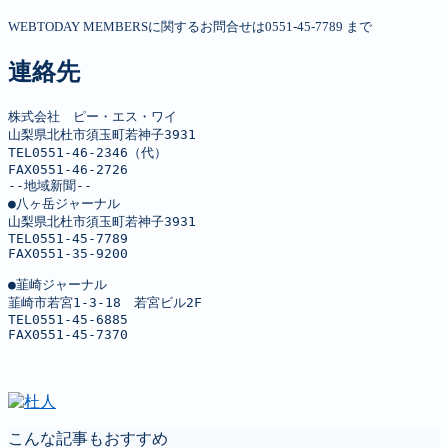
WEBTODAY MEMBERSに関するお問合せは0551-45-7789 まで
連絡先
株式会社　ピー・エス・ワイ

山梨県北杜市須玉町若神子3931

TEL0551-46-2346（代）

FAX0551-46-2726

--地域新聞--

●八ヶ岳ジャーナル

山梨県北杜市須玉町若神子3931

TEL0551-45-7789

FAX0551-35-9200

●韮崎ジャーナル

韮崎市若宮1-3-18　若宮ビル2F

TEL0551-45-6885

FAX0551-45-7370
こんな記事もおすすめ