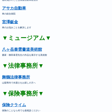
アサカ自動車
車の総合病院
宮澤鈑金
車のお悩みごとを解決します
▼ミュージアム▼
八ヶ岳泰雲書道美術館
書家・柳田泰雲先生の作品を展示する美術館
▼法律事務所▼
舞鶴法律事務所
山梨県内で弁護士をお探しの方へ
▼保険事務所▼
保険クライム
保険のことなら何でも後相談ください