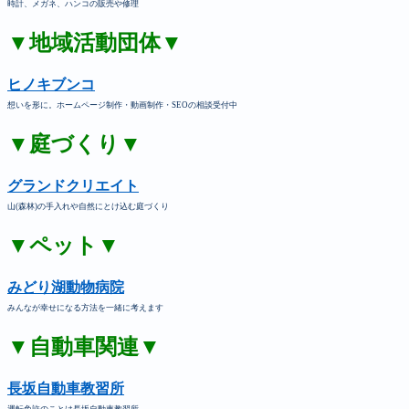
時計、メガネ、ハンコの販売や修理
▼地域活動団体▼
ヒノキブンコ
想いを形に。ホームページ制作・動画制作・SEOの相談受付中
▼庭づくり▼
グランドクリエイト
山(森林)の手入れや自然にとけ込む庭づくり
▼ペット▼
みどり湖動物病院
みんなが幸せになる方法を一緒に考えます
▼自動車関連▼
長坂自動車教習所
運転免許のことは長坂自動車教習所