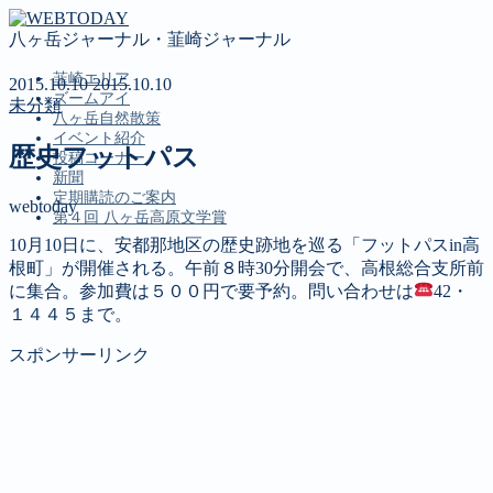
八ヶ岳ジャーナル・韮崎ジャーナル
韮崎エリア
2015.10.10
2015.10.10
ズームアイ
未分類
八ヶ岳自然散策
イベント紹介
歴史フットパス
投稿コーナー
新聞
定期購読のご案内
webtoday
第４回 八ヶ岳高原文学賞
10月10日に、安都那地区の歴史跡地を巡る「フットパスin高
根町」が開催される。午前８時30分開会で、高根総合支所前
MENU
に集合。参加費は５００円で要予約。問い合わせは
42・
１４４５まで。
韮崎エリア
ズームアイ
スポンサーリンク
八ヶ岳自然散策
イベント紹介
投稿コーナー
新聞
定期購読のご案内
第４回 八ヶ岳高原文学賞