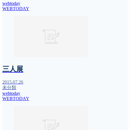
webtoday
WEBTODAY
三人展
2015.07.26
未分類
webtoday
WEBTODAY