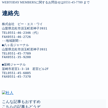
WEBTODAY MEMBERSに関するお問合せは0551-45-7789 まで
連絡先
株式会社　ピー・エス・ワイ

山梨県北杜市須玉町若神子3931

TEL0551-46-2346（代）

FAX0551-46-2726

--地域新聞--

●八ヶ岳ジャーナル

山梨県北杜市須玉町若神子3931

TEL0551-45-7789

FAX0551-35-9200

●韮崎ジャーナル

韮崎市若宮1-3-18　若宮ビル2F

TEL0551-45-6885

FAX0551-45-7370
こんな記事もおすすめ
こちらの記事もどうぞ