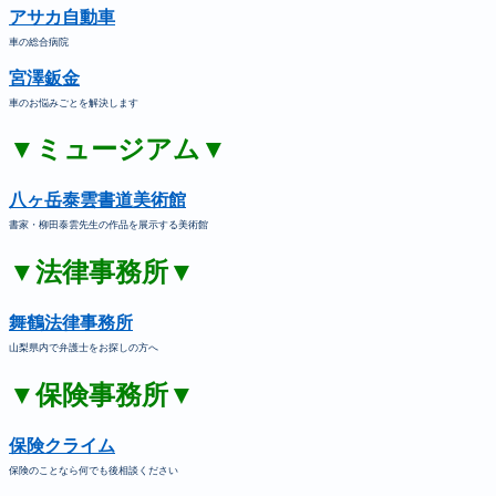
アサカ自動車
車の総合病院
宮澤鈑金
車のお悩みごとを解決します
▼ミュージアム▼
八ヶ岳泰雲書道美術館
書家・柳田泰雲先生の作品を展示する美術館
▼法律事務所▼
舞鶴法律事務所
山梨県内で弁護士をお探しの方へ
▼保険事務所▼
保険クライム
保険のことなら何でも後相談ください