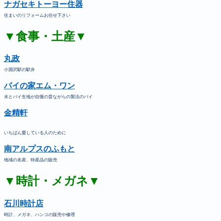
ナガセキトーヨー住器
住まいのリフォームお任せ下さい
▼食事・土産▼
丸政
小淵沢駅の駅弁
パイの家エム・ワン
水とパイ生地が自慢の昔ながらの製法のパイ
金精軒
いちばん愛している人のために
南アルプスのふもと
地域の名産、特産品の販売
▼時計・メガネ▼
石川時計店
時計、メガネ、ハンコの販売や修理