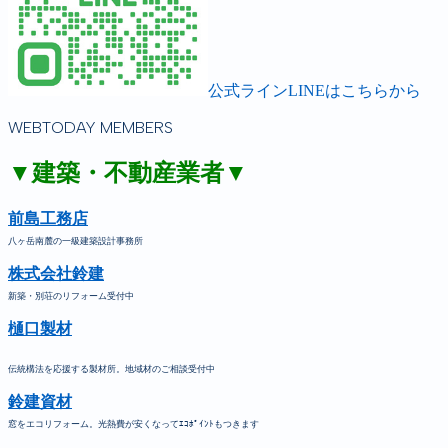
公式ラインLINEはこちらから
WEBTODAY MEMBERS
▼建築・不動産業者▼
前島工務店
八ヶ岳南麓の一級建築設計事務所
株式会社鈴建
新築・別荘のリフォーム受付中
樋口製材
伝統構法を応援する製材所。地域材のご相談受付中
鈴建資材
窓をエコリフォーム。光熱費が安くなってｴｺﾎﾟｲﾝﾄもつきます