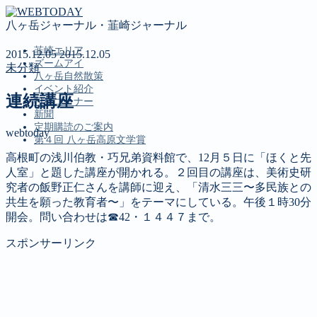
八ヶ岳ジャーナル・韮崎ジャーナル
韮崎エリア
2015.12.05
2015.12.05
ズームアイ
未分類
八ヶ岳自然散策
イベント紹介
連続講座
投稿コーナー
新聞
定期購読のご案内
webtoday
第４回 八ヶ岳高原文学賞
高根町の浅川伯教・巧兄弟資料館で、12月５日に「ほくと先
人室」と題した講座が開かれる。２回目の講座は、美術史研
MENU
究者の飯野正仁さんを講師に迎え、「清水三三〜多民族との
共生を願った教育者〜」をテーマにしている。午後１時30分
韮崎エリア
開会。問い合わせは☎42・１４４７まで。
ズームアイ
八ヶ岳自然散策
スポンサーリンク
イベント紹介
投稿コーナー
新聞
定期購読のご案内
第４回 八ヶ岳高原文学賞