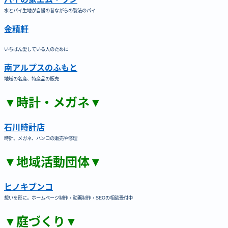
水とパイ生地が自慢の昔ながらの製法のパイ
金精軒
いちばん愛している人のために
南アルプスのふもと
地域の名産、特産品の販売
▼時計・メガネ▼
石川時計店
時計、メガネ、ハンコの販売や修理
▼地域活動団体▼
ヒノキブンコ
想いを形に。ホームページ制作・動画制作・SEOの相談受付中
▼庭づくり▼