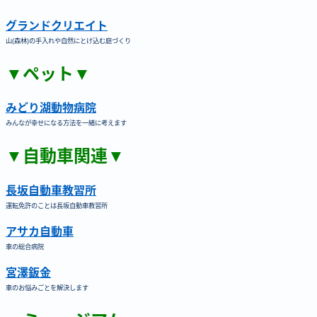
グランドクリエイト
山(森林)の手入れや自然にとけ込む庭づくり
▼ペット▼
みどり湖動物病院
みんなが幸せになる方法を一緒に考えます
▼自動車関連▼
長坂自動車教習所
運転免許のことは長坂自動車教習所
アサカ自動車
車の総合病院
宮澤鈑金
車のお悩みごとを解決します