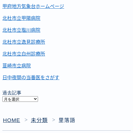
甲府地方気象台ホームページ
北杜市立甲陽病院
北杜市立塩川病院
北杜市立逸見診療所
北杜市立白州診療所
韮崎市立病院
日中夜間の当番医をさがす
過去記事
過
去
記
HOME
未分類
里落語
＞
＞
事