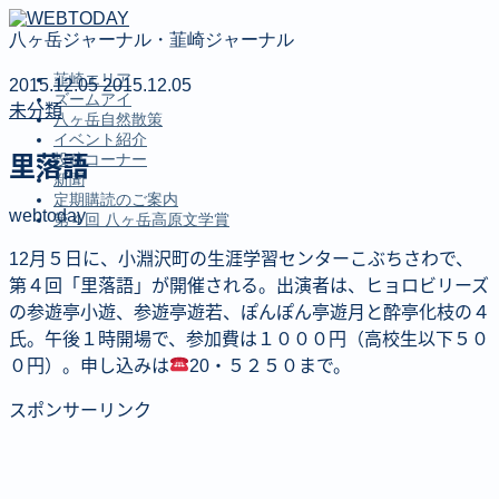
八ヶ岳ジャーナル・韮崎ジャーナル
韮崎エリア
2015.12.05
2015.12.05
ズームアイ
未分類
八ヶ岳自然散策
イベント紹介
投稿コーナー
里落語
新聞
定期購読のご案内
webtoday
第４回 八ヶ岳高原文学賞
MENU
12月５日に、小淵沢町の生涯学習センターこぶちさわで、
第４回「里落語」が開催される。出演者は、ヒョロビリーズ
韮崎エリア
の参遊亭小遊、参遊亭遊若、ぽんぽん亭遊月と酔亭化枝の４
ズームアイ
氏。午後１時開場で、参加費は１０００円（高校生以下５０
八ヶ岳自然散策
０円）。申し込みは
20・５２５０まで。
イベント紹介
投稿コーナー
スポンサーリンク
新聞
定期購読のご案内
第４回 八ヶ岳高原文学賞