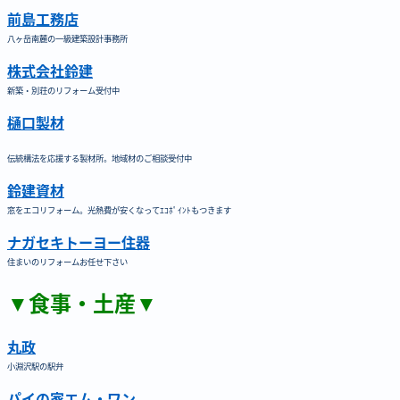
前島工務店
八ヶ岳南麓の一級建築設計事務所
株式会社鈴建
新築・別荘のリフォーム受付中
樋口製材
伝統構法を応援する製材所。地域材のご相談受付中
鈴建資材
窓をエコリフォーム。光熱費が安くなってｴｺﾎﾟｲﾝﾄもつきます
ナガセキトーヨー住器
住まいのリフォームお任せ下さい
▼食事・土産▼
丸政
小淵沢駅の駅弁
パイの家エム・ワン