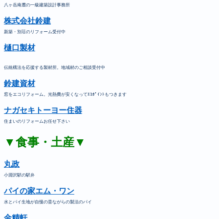
八ヶ岳南麓の一級建築設計事務所
株式会社鈴建
新築・別荘のリフォーム受付中
樋口製材
伝統構法を応援する製材所。地域材のご相談受付中
鈴建資材
窓をエコリフォーム。光熱費が安くなってｴｺﾎﾟｲﾝﾄもつきます
ナガセキトーヨー住器
住まいのリフォームお任せ下さい
▼食事・土産▼
丸政
小淵沢駅の駅弁
パイの家エム・ワン
水とパイ生地が自慢の昔ながらの製法のパイ
金精軒