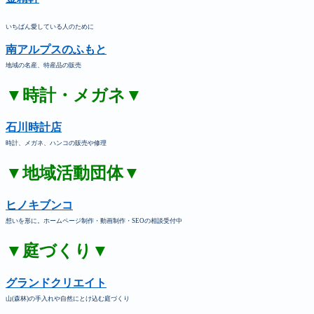
いちばん愛している人のために
南アルプスのふもと
地域の名産、特産品の販売
▼時計・メガネ▼
石川時計店
時計、メガネ、ハンコの販売や修理
▼地域活動団体▼
ヒノキブンコ
想いを形に。ホームページ制作・動画制作・SEOの相談受付中
▼庭づくり▼
グランドクリエイト
山(森林)の手入れや自然にとけ込む庭づくり