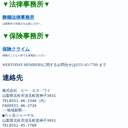
▼法律事務所▼
舞鶴法律事務所
山梨県内で弁護士をお探しの方へ
▼保険事務所▼
保険クライム
保険のことなら何でも後相談ください
WEBTODAY MEMBERSに関するお問合せは0551-45-7789 まで
連絡先
株式会社　ピー・エス・ワイ

山梨県北杜市須玉町若神子3931

TEL0551-46-2346（代）

FAX0551-46-2726

--地域新聞--

●八ヶ岳ジャーナル

山梨県北杜市須玉町若神子3931

TEL0551-45-7789
