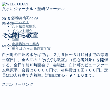
八ヶ岳ジャーナル・韮崎ジャーナル
韮崎エリア
2016.02.06
2016.02.06
ズームアイ
未分類
八ヶ岳自然散策
イベント紹介
そば打ち教室
投稿コーナー
新聞
定期購読のご案内
webtoday
第４回 八ヶ岳高原文学賞
白州町の白州名水そばでは、２月６日〜３月12日までの毎週
土曜日に、全６回の「そば打ち教室」（初心者対象）を開催
MENU
する。全日午前10時開会で、会場は、白州町のビューファー
ム鳥原平。会費は８０００円で、材料費は１回７００円。定
韮崎エリア
員は10人程度で先着順。詳細は☎45・９４１０まで。
ズームアイ
八ヶ岳自然散策
スポンサーリンク
イベント紹介
投稿コーナー
新聞
定期購読のご案内
第４回 八ヶ岳高原文学賞