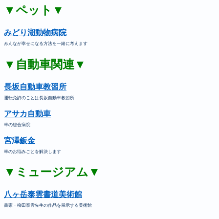
▼ペット▼
みどり湖動物病院
みんなが幸せになる方法を一緒に考えます
▼自動車関連▼
長坂自動車教習所
運転免許のことは長坂自動車教習所
アサカ自動車
車の総合病院
宮澤鈑金
車のお悩みごとを解決します
▼ミュージアム▼
八ヶ岳泰雲書道美術館
書家・柳田泰雲先生の作品を展示する美術館