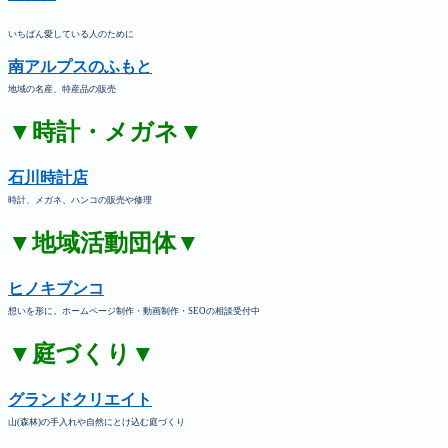
いちばん愛している人のために
南アルプスのふもと
地域の名産、特産品の販売
▼時計・メガネ▼
石川時計店
時計、メガネ、ハンコの販売や修理
▼地域活動団体▼
ヒノキブンコ
想いを形に。ホームページ制作・動画制作・SEOの相談受付中
▼庭づくり▼
グランドクリエイト
山(森林)の手入れや自然にとけ込む庭づくり