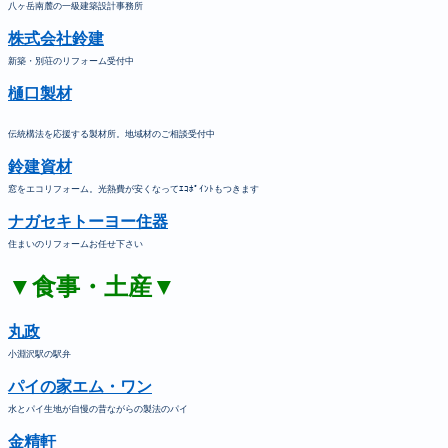
八ヶ岳南麓の一級建築設計事務所
株式会社鈴建
新築・別荘のリフォーム受付中
樋口製材
伝統構法を応援する製材所。地域材のご相談受付中
鈴建資材
窓をエコリフォーム。光熱費が安くなってｴｺﾎﾟｲﾝﾄもつきます
ナガセキトーヨー住器
住まいのリフォームお任せ下さい
▼食事・土産▼
丸政
小淵沢駅の駅弁
パイの家エム・ワン
水とパイ生地が自慢の昔ながらの製法のパイ
金精軒