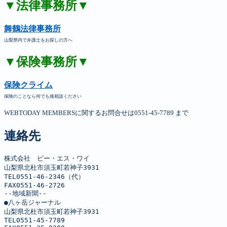
▼法律事務所▼
舞鶴法律事務所
山梨県内で弁護士をお探しの方へ
▼保険事務所▼
保険クライム
保険のことなら何でも後相談ください
WEBTODAY MEMBERSに関するお問合せは0551-45-7789 まで
連絡先
株式会社　ピー・エス・ワイ

山梨県北杜市須玉町若神子3931

TEL0551-46-2346（代）

FAX0551-46-2726

--地域新聞--

●八ヶ岳ジャーナル

山梨県北杜市須玉町若神子3931

TEL0551-45-7789
