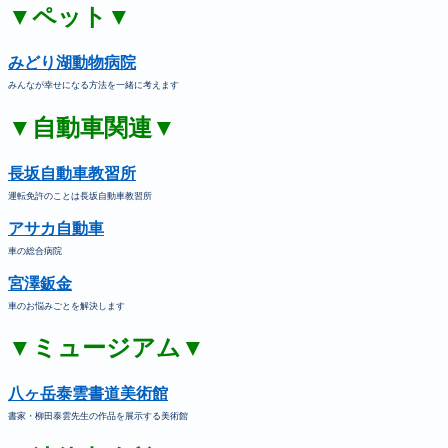
▼ペット▼
みどり湖動物病院
みんなが幸せになる方法を一緒に考えます
▼自動車関連▼
長坂自動車教習所
運転免許のことは長坂自動車教習所
アサカ自動車
車の総合病院
宮澤鈑金
車のお悩みごとを解決します
▼ミュージアム▼
八ヶ岳泰雲書道美術館
書家・柳田泰雲先生の作品を展示する美術館