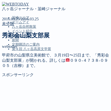
八ヶ岳ジャーナル・韮崎ジャーナル
韮崎エリア
2016.03.25
2016.03.25
ズームアイ
未分類
八ヶ岳自然散策
イベント紹介
秀彩会山梨支部展
投稿コーナー
新聞
定期購読のご案内
webtoday
第４回 八ヶ岳高原文学賞
甲府市の山梨県立美術館で、３月19日〜25日まで、「秀彩会
山梨支部展」が開かれる。詳しくは
０９０‐４７３８‐０９
MENU
０５（吉柳）まで。
韮崎エリア
スポンサーリンク
ズームアイ
八ヶ岳自然散策
イベント紹介
投稿コーナー
新聞
定期購読のご案内
第４回 八ヶ岳高原文学賞