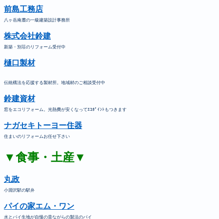
前島工務店
八ヶ岳南麓の一級建築設計事務所
株式会社鈴建
新築・別荘のリフォーム受付中
樋口製材
伝統構法を応援する製材所。地域材のご相談受付中
鈴建資材
窓をエコリフォーム。光熱費が安くなってｴｺﾎﾟｲﾝﾄもつきます
ナガセキトーヨー住器
住まいのリフォームお任せ下さい
▼食事・土産▼
丸政
小淵沢駅の駅弁
パイの家エム・ワン
水とパイ生地が自慢の昔ながらの製法のパイ