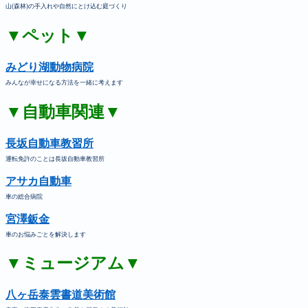
山(森林)の手入れや自然にとけ込む庭づくり
▼ペット▼
みどり湖動物病院
みんなが幸せになる方法を一緒に考えます
▼自動車関連▼
長坂自動車教習所
運転免許のことは長坂自動車教習所
アサカ自動車
車の総合病院
宮澤鈑金
車のお悩みごとを解決します
▼ミュージアム▼
八ヶ岳泰雲書道美術館