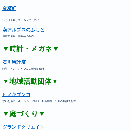
金精軒
いちばん愛している人のために
南アルプスのふもと
地域の名産、特産品の販売
▼時計・メガネ▼
石川時計店
時計、メガネ、ハンコの販売や修理
▼地域活動団体▼
ヒノキブンコ
想いを形に。ホームページ制作・動画制作・SEOの相談受付中
▼庭づくり▼
グランドクリエイト