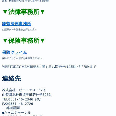
書家・柳田泰雲先生の作品を展示する美術館
▼法律事務所▼
舞鶴法律事務所
山梨県内で弁護士をお探しの方へ
▼保険事務所▼
保険クライム
保険のことなら何でも後相談ください
WEBTODAY MEMBERSに関するお問合せは0551-45-7789 まで
連絡先
株式会社　ピー・エス・ワイ

山梨県北杜市須玉町若神子3931

TEL0551-46-2346（代）

FAX0551-46-2726

--地域新聞--

●八ヶ岳ジャーナル
