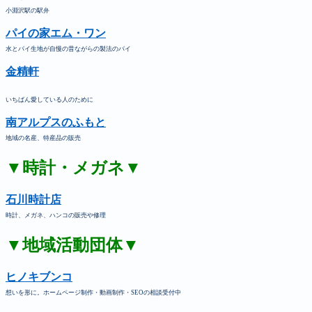
小淵沢駅の駅弁
パイの家エム・ワン
水とパイ生地が自慢の昔ながらの製法のパイ
金精軒
いちばん愛している人のために
南アルプスのふもと
地域の名産、特産品の販売
▼時計・メガネ▼
石川時計店
時計、メガネ、ハンコの販売や修理
▼地域活動団体▼
ヒノキブンコ
想いを形に。ホームページ制作・動画制作・SEOの相談受付中