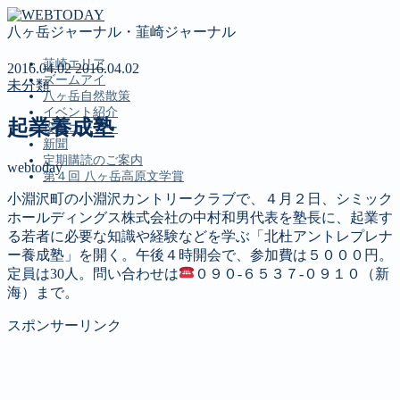
八ヶ岳ジャーナル・韮崎ジャーナル
韮崎エリア
2016.04.02
2016.04.02
ズームアイ
未分類
八ヶ岳自然散策
イベント紹介
起業養成塾
投稿コーナー
新聞
定期購読のご案内
webtoday
第４回 八ヶ岳高原文学賞
小淵沢町の小淵沢カントリークラブで、４月２日、シミック
ホールディングス株式会社の中村和男代表を塾長に、起業す
MENU
る若者に必要な知識や経験などを学ぶ「北杜アントレプレナ
ー養成塾」を開く。午後４時開会で、参加費は５０００円。
韮崎エリア
定員は30人。問い合わせは
０９０‐６５３７‐０９１０（新
ズームアイ
海）まで。
八ヶ岳自然散策
イベント紹介
スポンサーリンク
投稿コーナー
新聞
定期購読のご案内
第４回 八ヶ岳高原文学賞