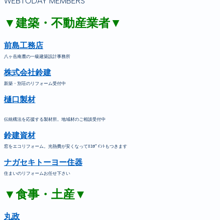
WEBTODAY MEMBERS
▼建築・不動産業者▼
前島工務店
八ヶ岳南麓の一級建築設計事務所
株式会社鈴建
新築・別荘のリフォーム受付中
樋口製材
伝統構法を応援する製材所。地域材のご相談受付中
鈴建資材
窓をエコリフォーム。光熱費が安くなってｴｺﾎﾟｲﾝﾄもつきます
ナガセキトーヨー住器
住まいのリフォームお任せ下さい
▼食事・土産▼
丸政