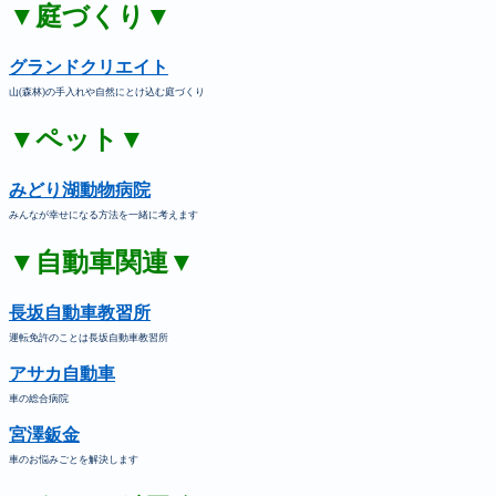
▼庭づくり▼
グランドクリエイト
山(森林)の手入れや自然にとけ込む庭づくり
▼ペット▼
みどり湖動物病院
みんなが幸せになる方法を一緒に考えます
▼自動車関連▼
長坂自動車教習所
運転免許のことは長坂自動車教習所
アサカ自動車
車の総合病院
宮澤鈑金
車のお悩みごとを解決します