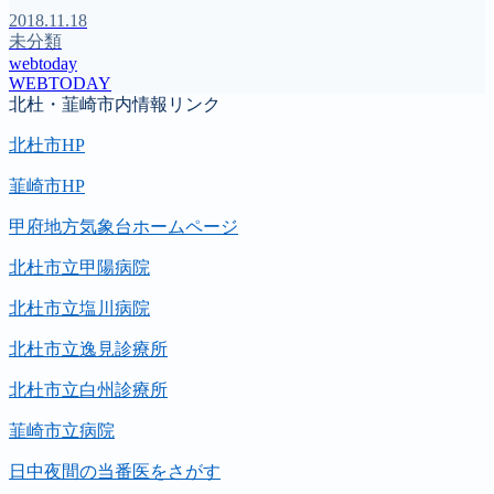
2018.11.18
未分類
webtoday
WEBTODAY
北杜・韮崎市内情報リンク
北杜市HP
韮崎市HP
甲府地方気象台ホームページ
北杜市立甲陽病院
北杜市立塩川病院
北杜市立逸見診療所
北杜市立白州診療所
韮崎市立病院
日中夜間の当番医をさがす