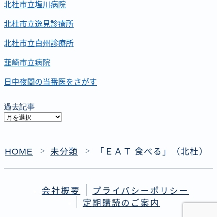
北杜市立塩川病院
北杜市立逸見診療所
北杜市立白州診療所
韮崎市立病院
日中夜間の当番医をさがす
過去記事
過
去
記
HOME
未分類
「ＥＡＴ 食べる」（北杜）
＞
＞
事
会社概要
プライバシーポリシー
定期購読のご案内