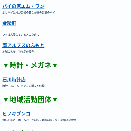
パイの家エム・ワン
水とパイ生地が自慢の昔ながらの製法のパイ
金精軒
いちばん愛している人のために
南アルプスのふもと
地域の名産、特産品の販売
▼時計・メガネ▼
石川時計店
時計、メガネ、ハンコの販売や修理
▼地域活動団体▼
ヒノキブンコ
想いを形に。ホームページ制作・動画制作・SEOの相談受付中