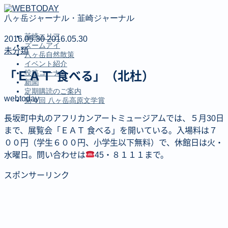
八ヶ岳ジャーナル・韮崎ジャーナル
韮崎エリア
2016.05.30
2016.05.30
ズームアイ
未分類
八ヶ岳自然散策
イベント紹介
投稿コーナー
「ＥＡＴ 食べる」（北杜）
新聞
定期購読のご案内
webtoday
第４回 八ヶ岳高原文学賞
長坂町中丸のアフリカンアートミュージアムでは、５月30日
MENU
まで、展覧会「ＥＡＴ 食べる」を開いている。入場料は７
００円（学生６００円、小学生以下無料）で、休館日は火・
韮崎エリア
水曜日。問い合わせは
45・８１１１まで。
ズームアイ
八ヶ岳自然散策
スポンサーリンク
イベント紹介
投稿コーナー
新聞
定期購読のご案内
第４回 八ヶ岳高原文学賞