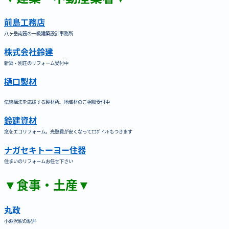
前島工務店
八ヶ岳南麓の一級建築設計事務所
株式会社鈴建
新築・別荘のリフォーム受付中
樋口製材
伝統構法を応援する製材所。地域材のご相談受付中
鈴建資材
窓をエコリフォーム。光熱費が安くなってｴｺﾎﾟｲﾝﾄもつきます
ナガセキトーヨー住器
住まいのリフォームお任せ下さい
▼食事・土産▼
丸政
小淵沢駅の駅弁