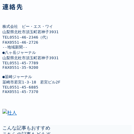
連絡先
株式会社　ピー・エス・ワイ

山梨県北杜市須玉町若神子3931

TEL0551-46-2346（代）

FAX0551-46-2726

--地域新聞--

●八ヶ岳ジャーナル

山梨県北杜市須玉町若神子3931

TEL0551-45-7789

FAX0551-35-9200

●韮崎ジャーナル

韮崎市若宮1-3-18　若宮ビル2F

TEL0551-45-6885

FAX0551-45-7370
こんな記事もおすすめ