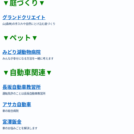
▼庭づくり▼
グランドクリエイト
山(森林)の手入れや自然にとけ込む庭づくり
▼ペット▼
みどり湖動物病院
みんなが幸せになる方法を一緒に考えます
▼自動車関連▼
長坂自動車教習所
運転免許のことは長坂自動車教習所
アサカ自動車
車の総合病院
宮澤鈑金
車のお悩みごとを解決します