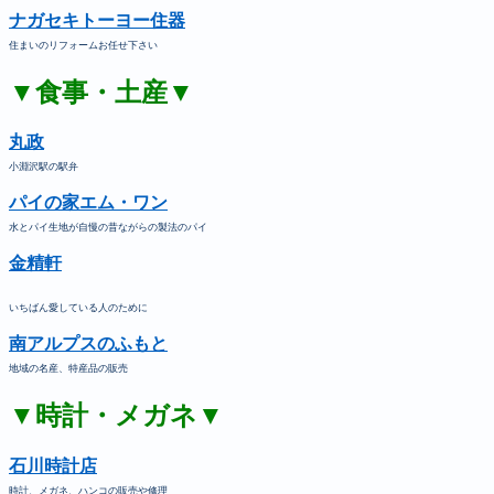
ナガセキトーヨー住器
住まいのリフォームお任せ下さい
▼食事・土産▼
丸政
小淵沢駅の駅弁
パイの家エム・ワン
水とパイ生地が自慢の昔ながらの製法のパイ
金精軒
いちばん愛している人のために
南アルプスのふもと
地域の名産、特産品の販売
▼時計・メガネ▼
石川時計店
時計、メガネ、ハンコの販売や修理