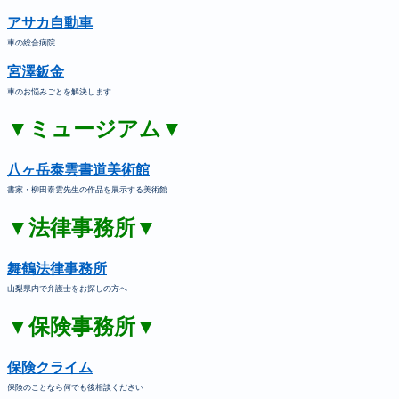
アサカ自動車
車の総合病院
宮澤鈑金
車のお悩みごとを解決します
▼ミュージアム▼
八ヶ岳泰雲書道美術館
書家・柳田泰雲先生の作品を展示する美術館
▼法律事務所▼
舞鶴法律事務所
山梨県内で弁護士をお探しの方へ
▼保険事務所▼
保険クライム
保険のことなら何でも後相談ください