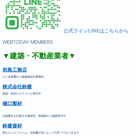
公式ラインLINEはこちらから
WEBTODAY MEMBERS
▼建築・不動産業者▼
前島工務店
八ヶ岳南麓の一級建築設計事務所
株式会社鈴建
新築・別荘のリフォーム受付中
樋口製材
伝統構法を応援する製材所。地域材のご相談受付中
鈴建資材
窓をエコリフォーム。光熱費が安くなってｴｺﾎﾟｲﾝﾄもつきます