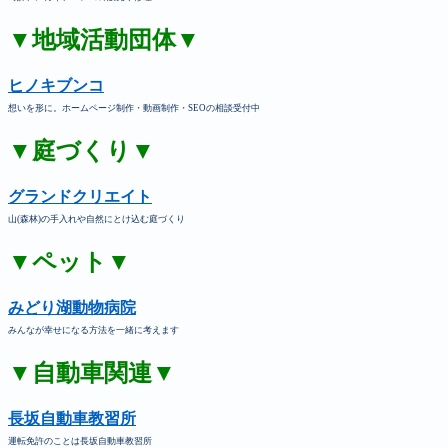
▼地域活動団体▼
ヒノキブンコ
想いを形に。ホームページ制作・動画制作・SEOの相談受付中
▼庭づくり▼
グランドクリエイト
山(森林)の手入れや自然にとけ込む庭づくり
▼ペット▼
みどり湖動物病院
みんなが幸せになる方法を一緒に考えます
▼自動車関連▼
長坂自動車教習所
運転免許のことは長坂自動車教習所