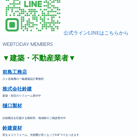
公式ラインLINEはこちらから
WEBTODAY MEMBERS
▼建築・不動産業者▼
前島工務店
八ヶ岳南麓の一級建築設計事務所
株式会社鈴建
新築・別荘のリフォーム受付中
樋口製材
伝統構法を応援する製材所。地域材のご相談受付中
鈴建資材
窓をエコリフォーム。光熱費が安くなってｴｺﾎﾟｲﾝﾄもつきます