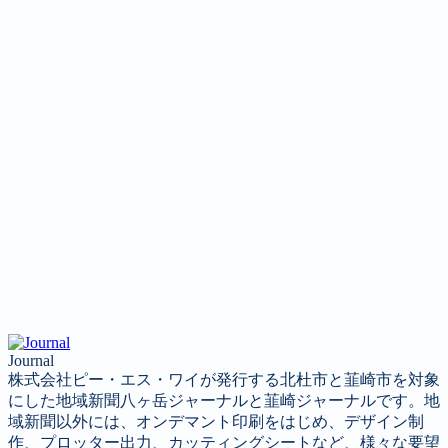
投稿コーナー
新聞
定期購読のご案内
第４回 八ヶ岳高原文学賞
Journal
株式会社ピー・エス・ワイが発行する北杜市と韮崎市を対象
にした地域新聞八ヶ岳ジャーナルと韮崎ジャーナルです。地
域新聞以外には、オンデマント印刷をはじめ、デザイン制
作、プロッター出力、カッティングシートなど、様々な要望