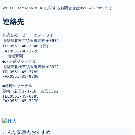
WEBTODAY MEMBERSに関するお問合せは0551-45-7789 まで
連絡先
株式会社　ピー・エス・ワイ

山梨県北杜市須玉町若神子3931

TEL0551-46-2346（代）

FAX0551-46-2726

--地域新聞--

●八ヶ岳ジャーナル

山梨県北杜市須玉町若神子3931

TEL0551-45-7789

FAX0551-35-9200

●韮崎ジャーナル

韮崎市若宮1-3-18　若宮ビル2F

TEL0551-45-6885

FAX0551-45-7370
こんな記事もおすすめ