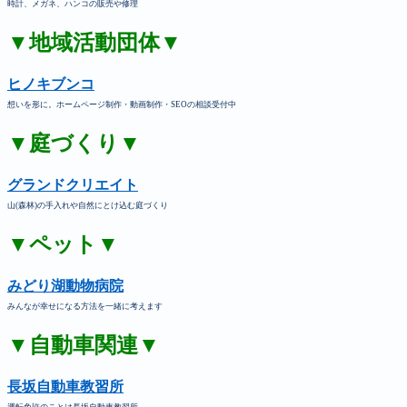
時計、メガネ、ハンコの販売や修理
▼地域活動団体▼
ヒノキブンコ
想いを形に。ホームページ制作・動画制作・SEOの相談受付中
▼庭づくり▼
グランドクリエイト
山(森林)の手入れや自然にとけ込む庭づくり
▼ペット▼
みどり湖動物病院
みんなが幸せになる方法を一緒に考えます
▼自動車関連▼
長坂自動車教習所
運転免許のことは長坂自動車教習所