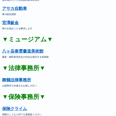
アサカ自動車
車の総合病院
宮澤鈑金
車のお悩みごとを解決します
▼ミュージアム▼
八ヶ岳泰雲書道美術館
書家・柳田泰雲先生の作品を展示する美術館
▼法律事務所▼
舞鶴法律事務所
山梨県内で弁護士をお探しの方へ
▼保険事務所▼
保険クライム
保険のことなら何でも後相談ください