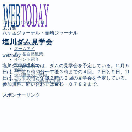
2016.11.11
2016.11.11
未分類
八ヶ岳ジャーナル・韮崎ジャーナル
塩川ダム見学会
韮崎エリア
ズームアイ
八ヶ岳自然散策
webtoday
イベント紹介
投稿コーナー
塩川ダム管理所では、ダムの見学会を予定している。11月５
新聞
日は、午前９時30分〜午後３時までの４回。７日と９日、11
定期購読のご案内
日は、午前10時と午後２時の２回の見学会を予定している。
第４回 八ヶ岳高原文学賞
参加無料。問い合わせは☎45・０７８９まで。
スポンサーリンク
MENU
韮崎エリア
ズームアイ
八ヶ岳自然散策
イベント紹介