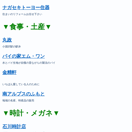
ナガセキトーヨー住器
住まいのリフォームお任せ下さい
▼食事・土産▼
丸政
小淵沢駅の駅弁
パイの家エム・ワン
水とパイ生地が自慢の昔ながらの製法のパイ
金精軒
いちばん愛している人のために
南アルプスのふもと
地域の名産、特産品の販売
▼時計・メガネ▼
石川時計店