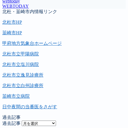
webtoday
WEBTODAY
北杜・韮崎市内情報リンク
北杜市HP
韮崎市HP
甲府地方気象台ホームページ
北杜市立甲陽病院
北杜市立塩川病院
北杜市立逸見診療所
北杜市立白州診療所
韮崎市立病院
日中夜間の当番医をさがす
過去記事
過去記事