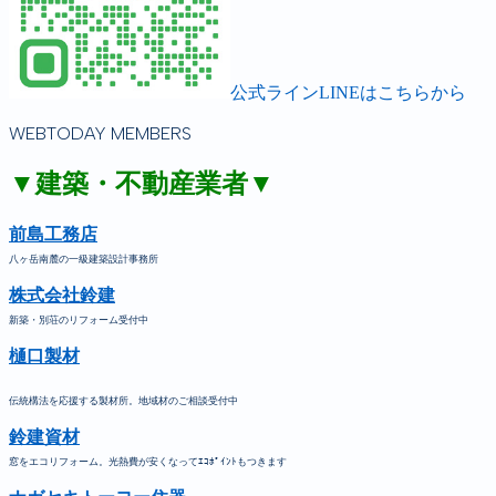
公式ラインLINEはこちらから
WEBTODAY MEMBERS
▼建築・不動産業者▼
前島工務店
八ヶ岳南麓の一級建築設計事務所
株式会社鈴建
新築・別荘のリフォーム受付中
樋口製材
伝統構法を応援する製材所。地域材のご相談受付中
鈴建資材
窓をエコリフォーム。光熱費が安くなってｴｺﾎﾟｲﾝﾄもつきます