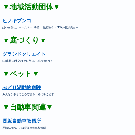
▼地域活動団体▼
ヒノキブンコ
想いを形に。ホームページ制作・動画制作・SEOの相談受付中
▼庭づくり▼
グランドクリエイト
山(森林)の手入れや自然にとけ込む庭づくり
▼ペット▼
みどり湖動物病院
みんなが幸せになる方法を一緒に考えます
▼自動車関連▼
長坂自動車教習所
運転免許のことは長坂自動車教習所