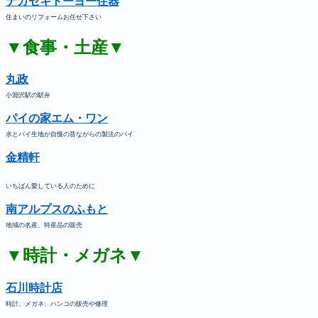
ナガセキトーヨー住器
住まいのリフォームお任せ下さい
▼食事・土産▼
丸政
小淵沢駅の駅弁
パイの家エム・ワン
水とパイ生地が自慢の昔ながらの製法のパイ
金精軒
いちばん愛している人のために
南アルプスのふもと
地域の名産、特産品の販売
▼時計・メガネ▼
石川時計店
時計、メガネ、ハンコの販売や修理