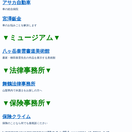
アサカ自動車
車の総合病院
宮澤鈑金
車のお悩みごとを解決します
▼ミュージアム▼
八ヶ岳泰雲書道美術館
書家・柳田泰雲先生の作品を展示する美術館
▼法律事務所▼
舞鶴法律事務所
山梨県内で弁護士をお探しの方へ
▼保険事務所▼
保険クライム
保険のことなら何でも後相談ください