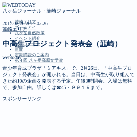
八ヶ岳ジャーナル・韮崎ジャーナル
韮崎エリア
2017.02.26
2017.02.26
ズームアイ
韮崎エリア
八ヶ岳自然散策
イベント紹介
中高生プロジェクト発表会（韮崎）
投稿コーナー
新聞
定期購読のご案内
webtoday
第４回 八ヶ岳高原文学賞
青少年育成プラザ「ミアキス」で、2月26日、「中高生プロ
ジェクト発表会」が開かれる。当日は、中高生が取り組んで
MENU
きた約10の企画を発表する予定。午後3時開会。入場は無料
で、参加自由。詳しくは☎45・９９１９まで。
韮崎エリア
ズームアイ
スポンサーリンク
八ヶ岳自然散策
イベント紹介
投稿コーナー
新聞
定期購読のご案内
第４回 八ヶ岳高原文学賞