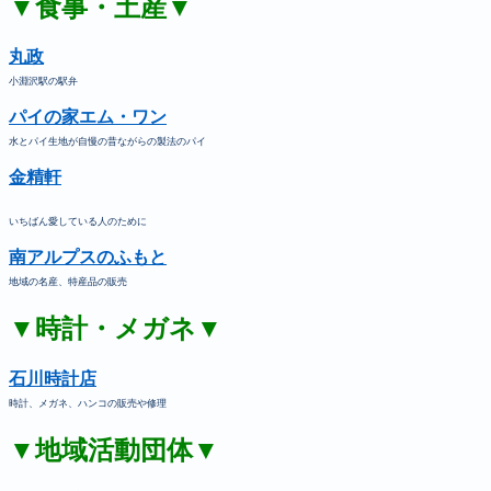
▼食事・土産▼
丸政
小淵沢駅の駅弁
パイの家エム・ワン
水とパイ生地が自慢の昔ながらの製法のパイ
金精軒
いちばん愛している人のために
南アルプスのふもと
地域の名産、特産品の販売
▼時計・メガネ▼
石川時計店
時計、メガネ、ハンコの販売や修理
▼地域活動団体▼