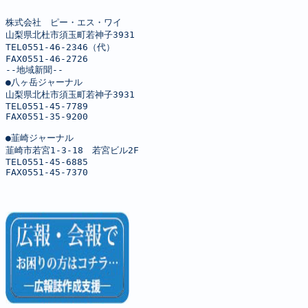
株式会社　ピー・エス・ワイ

山梨県北杜市須玉町若神子3931

TEL0551-46-2346（代）

FAX0551-46-2726

--地域新聞--

●八ヶ岳ジャーナル

山梨県北杜市須玉町若神子3931

TEL0551-45-7789

FAX0551-35-9200

●韮崎ジャーナル

韮崎市若宮1-3-18　若宮ビル2F

TEL0551-45-6885

FAX0551-45-7370