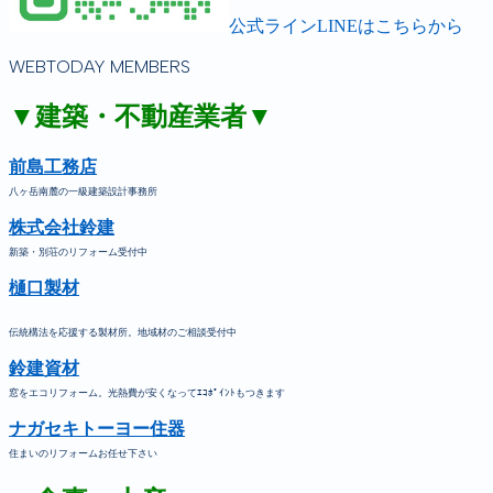
公式ラインLINEはこちらから
WEBTODAY MEMBERS
▼建築・不動産業者▼
前島工務店
八ヶ岳南麓の一級建築設計事務所
株式会社鈴建
新築・別荘のリフォーム受付中
樋口製材
伝統構法を応援する製材所。地域材のご相談受付中
鈴建資材
窓をエコリフォーム。光熱費が安くなってｴｺﾎﾟｲﾝﾄもつきます
ナガセキトーヨー住器
住まいのリフォームお任せ下さい