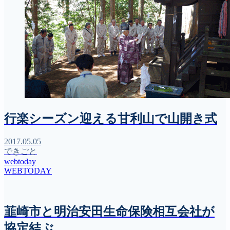
行楽シーズン迎える甘利山で山開き式
2017.05.05
できごと
webtoday
WEBTODAY
韮崎市と明治安田生命保険相互会社が
協定結ぶ