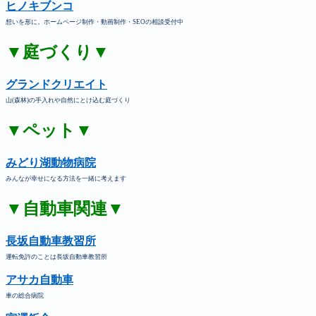
ヒノキブンコ
想いを形に。ホームページ制作・動画制作・SEOの相談受付中
▼庭づくり▼
グランドクリエイト
山(森林)の手入れや自然にとけ込む庭づくり
▼ペット▼
みどり湖動物病院
みんなが幸せになる方法を一緒に考えます
▼自動車関連▼
長坂自動車教習所
運転免許のことは長坂自動車教習所
アサカ自動車
車の総合病院