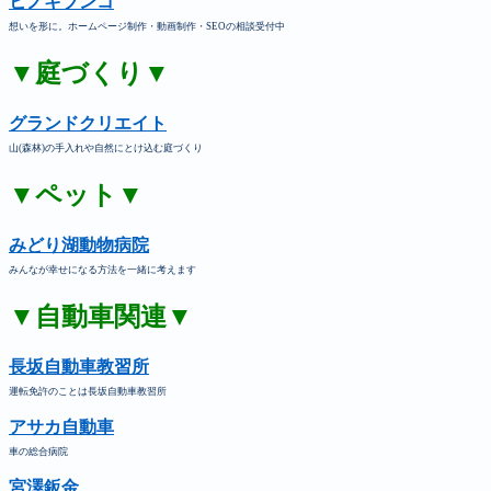
ヒノキブンコ
想いを形に。ホームページ制作・動画制作・SEOの相談受付中
▼庭づくり▼
グランドクリエイト
山(森林)の手入れや自然にとけ込む庭づくり
▼ペット▼
みどり湖動物病院
みんなが幸せになる方法を一緒に考えます
▼自動車関連▼
長坂自動車教習所
運転免許のことは長坂自動車教習所
アサカ自動車
車の総合病院
宮澤鈑金