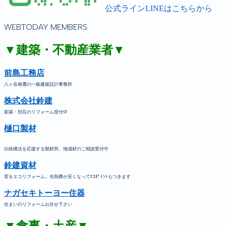
公式ラインLINEはこちらから
WEBTODAY MEMBERS
▼建築・不動産業者▼
前島工務店
八ヶ岳南麓の一級建築設計事務所
株式会社鈴建
新築・別荘のリフォーム受付中
樋口製材
伝統構法を応援する製材所。地域材のご相談受付中
鈴建資材
窓をエコリフォーム。光熱費が安くなってｴｺﾎﾟｲﾝﾄもつきます
ナガセキトーヨー住器
住まいのリフォームお任せ下さい
▼食事・土産▼