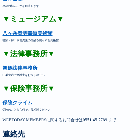
車のお悩みごとを解決します
▼ミュージアム▼
八ヶ岳泰雲書道美術館
書家・柳田泰雲先生の作品を展示する美術館
▼法律事務所▼
舞鶴法律事務所
山梨県内で弁護士をお探しの方へ
▼保険事務所▼
保険クライム
保険のことなら何でも後相談ください
WEBTODAY MEMBERSに関するお問合せは0551-45-7789 まで
連絡先