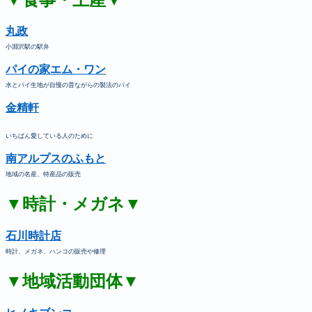
丸政
小淵沢駅の駅弁
パイの家エム・ワン
水とパイ生地が自慢の昔ながらの製法のパイ
金精軒
いちばん愛している人のために
南アルプスのふもと
地域の名産、特産品の販売
▼時計・メガネ▼
石川時計店
時計、メガネ、ハンコの販売や修理
▼地域活動団体▼