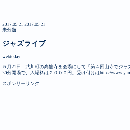
新聞
定期購読のご案内
第４回 八ヶ岳高原文学賞
2017.05.21
2017.05.21
未分類
ジャズライブ
webtoday
５月21日、武川町の高龍寺を会場にして「第４回山寺でジャ
30分開場で、入場料は２０００円。受け付けはhttps://www.yamade
スポンサーリンク