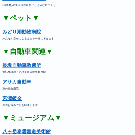
山(森林)の手入れや自然にとけ込む庭づくり
▼ペット▼
みどり湖動物病院
みんなが幸せになる方法を一緒に考えます
▼自動車関連▼
長坂自動車教習所
運転免許のことは長坂自動車教習所
アサカ自動車
車の総合病院
宮澤鈑金
車のお悩みごとを解決します
▼ミュージアム▼
八ヶ岳泰雲書道美術館