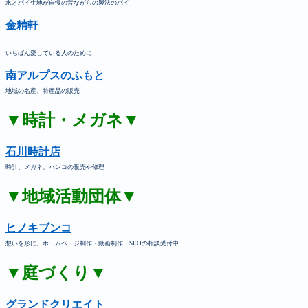
水とパイ生地が自慢の昔ながらの製法のパイ
金精軒
いちばん愛している人のために
南アルプスのふもと
地域の名産、特産品の販売
▼時計・メガネ▼
石川時計店
時計、メガネ、ハンコの販売や修理
▼地域活動団体▼
ヒノキブンコ
想いを形に。ホームページ制作・動画制作・SEOの相談受付中
▼庭づくり▼
グランドクリエイト