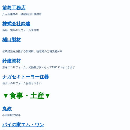
前島工務店
八ヶ岳南麓の一級建築設計事務所
株式会社鈴建
新築・別荘のリフォーム受付中
樋口製材
伝統構法を応援する製材所。地域材のご相談受付中
鈴建資材
窓をエコリフォーム。光熱費が安くなってｴｺﾎﾟｲﾝﾄもつきます
ナガセキトーヨー住器
住まいのリフォームお任せ下さい
▼食事・土産▼
丸政
小淵沢駅の駅弁
パイの家エム・ワン