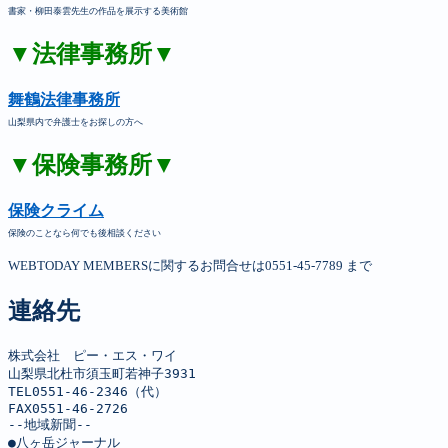
書家・柳田泰雲先生の作品を展示する美術館
▼法律事務所▼
舞鶴法律事務所
山梨県内で弁護士をお探しの方へ
▼保険事務所▼
保険クライム
保険のことなら何でも後相談ください
WEBTODAY MEMBERSに関するお問合せは0551-45-7789 まで
連絡先
株式会社　ピー・エス・ワイ

山梨県北杜市須玉町若神子3931

TEL0551-46-2346（代）

FAX0551-46-2726

--地域新聞--

●八ヶ岳ジャーナル
