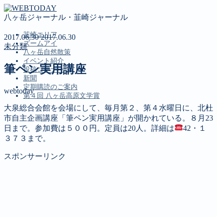
八ヶ岳ジャーナル・韮崎ジャーナル
韮崎エリア
2017.06.30
2017.06.30
ズームアイ
未分類
八ヶ岳自然散策
イベント紹介
筆ペン実用講座
投稿コーナー
新聞
定期購読のご案内
webtoday
第４回 八ヶ岳高原文学賞
大泉総合会館を会場にして、毎月第２、第４水曜日に、北杜
市自主企画講座「筆ペン実用講座」が開かれている。８月23
MENU
日まで。参加費は５００円。定員は20人。詳細は
42・１
３７３まで。
韮崎エリア
ズームアイ
スポンサーリンク
八ヶ岳自然散策
イベント紹介
投稿コーナー
新聞
定期購読のご案内
第４回 八ヶ岳高原文学賞