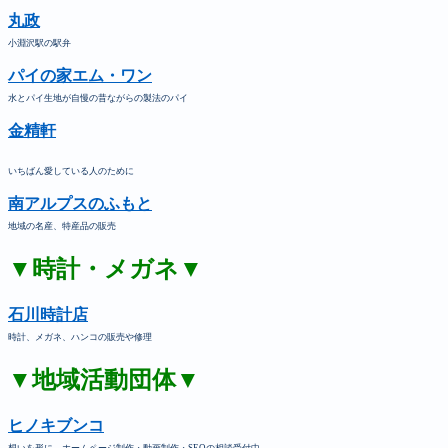
丸政
小淵沢駅の駅弁
パイの家エム・ワン
水とパイ生地が自慢の昔ながらの製法のパイ
金精軒
いちばん愛している人のために
南アルプスのふもと
地域の名産、特産品の販売
▼時計・メガネ▼
石川時計店
時計、メガネ、ハンコの販売や修理
▼地域活動団体▼
ヒノキブンコ