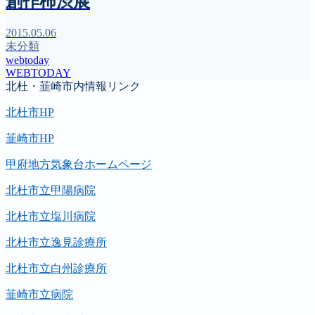
創作柿渋展
2015.05.06
未分類
webtoday
WEBTODAY
北杜・韮崎市内情報リンク
北杜市HP
韮崎市HP
甲府地方気象台ホームページ
北杜市立甲陽病院
北杜市立塩川病院
北杜市立逸見診療所
北杜市立白州診療所
韮崎市立病院