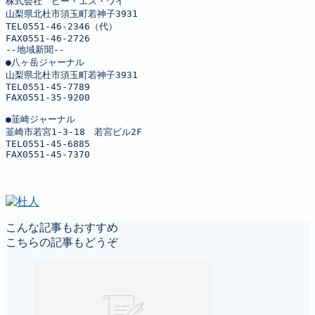
株式会社　ピー・エス・ワイ

山梨県北杜市須玉町若神子3931

TEL0551-46-2346（代）

FAX0551-46-2726

--地域新聞--

●八ヶ岳ジャーナル

山梨県北杜市須玉町若神子3931

TEL0551-45-7789

FAX0551-35-9200

●韮崎ジャーナル

韮崎市若宮1-3-18　若宮ビル2F

TEL0551-45-6885

FAX0551-45-7370
こんな記事もおすすめ
こちらの記事もどうぞ