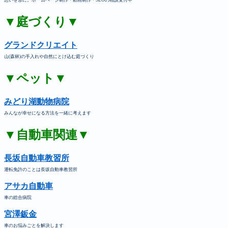
想いを形に。ホームページ制作・動画制作・SEOの相談受付中
▼庭づくり▼
グランドクリエイト
山(森林)の手入れや自然にとけ込む庭づくり
▼ペット▼
みどり湖動物病院
みんなが幸せになる方法を一緒に考えます
▼自動車関連▼
長坂自動車教習所
運転免許のことは長坂自動車教習所
アサカ自動車
車の総合病院
宮澤鈑金
車のお悩みごとを解決します