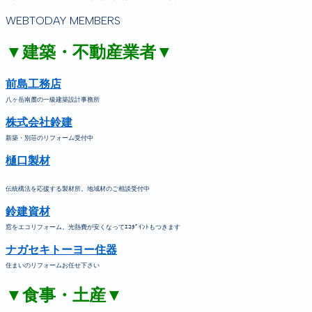
WEBTODAY MEMBERS
▼建築・不動産業者▼
前島工務店
八ヶ岳南麓の一級建築設計事務所
株式会社鈴建
新築・別荘のリフォーム受付中
樋口製材
伝統構法を応援する製材所。地域材のご相談受付中
鈴建資材
窓をエコリフォーム。光熱費が安くなってｴｺﾎﾟｲﾝﾄもつきます
ナガセキトーヨー住器
住まいのリフォームお任せ下さい
▼食事・土産▼