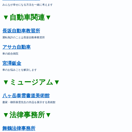
みんなが幸せになる方法を一緒に考えます
▼自動車関連▼
長坂自動車教習所
運転免許のことは長坂自動車教習所
アサカ自動車
車の総合病院
宮澤鈑金
車のお悩みごとを解決します
▼ミュージアム▼
八ヶ岳泰雲書道美術館
書家・柳田泰雲先生の作品を展示する美術館
▼法律事務所▼
舞鶴法律事務所