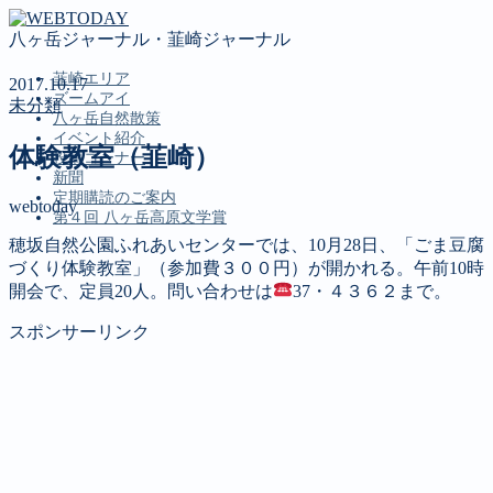
八ヶ岳ジャーナル・韮崎ジャーナル
韮崎エリア
2017.10.17
ズームアイ
未分類
八ヶ岳自然散策
イベント紹介
体験教室（韮崎）
投稿コーナー
新聞
定期購読のご案内
webtoday
第４回 八ヶ岳高原文学賞
穂坂自然公園ふれあいセンターでは、10月28日、「ごま豆腐
づくり体験教室」（参加費３００円）が開かれる。午前10時
MENU
開会で、定員20人。問い合わせは
37・４３６２まで。
韮崎エリア
スポンサーリンク
ズームアイ
八ヶ岳自然散策
イベント紹介
投稿コーナー
新聞
定期購読のご案内
第４回 八ヶ岳高原文学賞