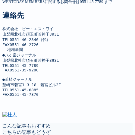
WEBTODAY MEMBERSに関するお問合せは0551-45-7789 まで
連絡先
株式会社　ピー・エス・ワイ

山梨県北杜市須玉町若神子3931

TEL0551-46-2346（代）

FAX0551-46-2726

--地域新聞--

●八ヶ岳ジャーナル

山梨県北杜市須玉町若神子3931

TEL0551-45-7789

FAX0551-35-9200

●韮崎ジャーナル

韮崎市若宮1-3-18　若宮ビル2F

TEL0551-45-6885

FAX0551-45-7370
こんな記事もおすすめ
こちらの記事もどうぞ