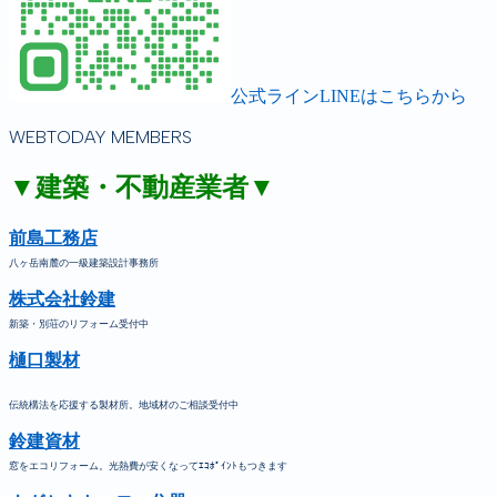
公式ラインLINEはこちらから
WEBTODAY MEMBERS
▼建築・不動産業者▼
前島工務店
八ヶ岳南麓の一級建築設計事務所
株式会社鈴建
新築・別荘のリフォーム受付中
樋口製材
伝統構法を応援する製材所。地域材のご相談受付中
鈴建資材
窓をエコリフォーム。光熱費が安くなってｴｺﾎﾟｲﾝﾄもつきます