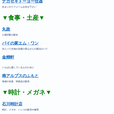
ナガセキトーヨー住器
住まいのリフォームお任せ下さい
▼食事・土産▼
丸政
小淵沢駅の駅弁
パイの家エム・ワン
水とパイ生地が自慢の昔ながらの製法のパイ
金精軒
いちばん愛している人のために
南アルプスのふもと
地域の名産、特産品の販売
▼時計・メガネ▼
石川時計店
時計、メガネ、ハンコの販売や修理