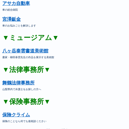
アサカ自動車
車の総合病院
宮澤鈑金
車のお悩みごとを解決します
▼ミュージアム▼
八ヶ岳泰雲書道美術館
書家・柳田泰雲先生の作品を展示する美術館
▼法律事務所▼
舞鶴法律事務所
山梨県内で弁護士をお探しの方へ
▼保険事務所▼
保険クライム
保険のことなら何でも後相談ください