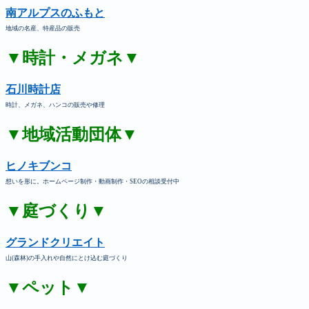
南アルプスのふもと
地域の名産、特産品の販売
▼時計・メガネ▼
石川時計店
時計、メガネ、ハンコの販売や修理
▼地域活動団体▼
ヒノキブンコ
想いを形に。ホームページ制作・動画制作・SEOの相談受付中
▼庭づくり▼
グランドクリエイト
山(森林)の手入れや自然にとけ込む庭づくり
▼ペット▼