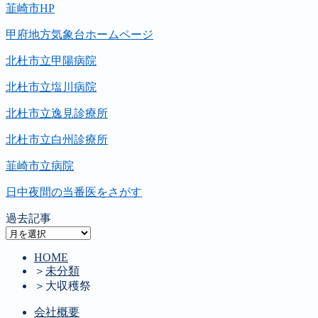
韮崎市HP
甲府地方気象台ホームページ
北杜市立甲陽病院
北杜市立塩川病院
北杜市立逸見診療所
北杜市立白州診療所
韮崎市立病院
日中夜間の当番医をさがす
過去記事
過
去
HOME
記
＞
未分類
事
＞
大収穫祭
会社概要