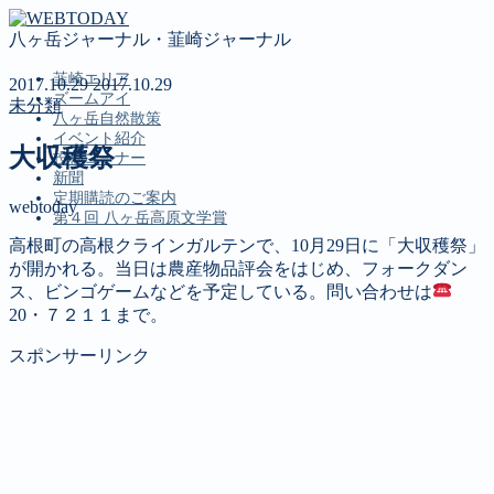
八ヶ岳ジャーナル・韮崎ジャーナル
韮崎エリア
2017.10.29
2017.10.29
ズームアイ
未分類
八ヶ岳自然散策
イベント紹介
大収穫祭
投稿コーナー
新聞
定期購読のご案内
webtoday
第４回 八ヶ岳高原文学賞
高根町の高根クラインガルテンで、10月29日に「大収穫祭」
が開かれる。当日は農産物品評会をはじめ、フォークダン
MENU
ス、ビンゴゲームなどを予定している。問い合わせは
20・７２１１まで。
韮崎エリア
ズームアイ
スポンサーリンク
八ヶ岳自然散策
イベント紹介
投稿コーナー
新聞
定期購読のご案内
第４回 八ヶ岳高原文学賞