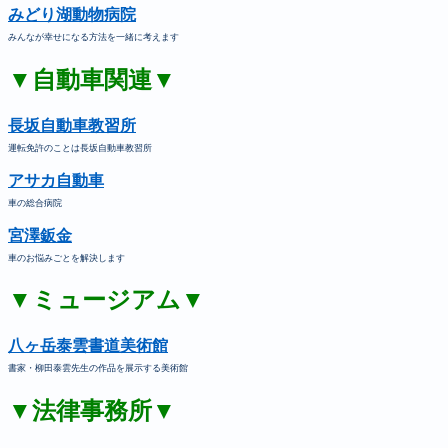
みどり湖動物病院
みんなが幸せになる方法を一緒に考えます
▼自動車関連▼
長坂自動車教習所
運転免許のことは長坂自動車教習所
アサカ自動車
車の総合病院
宮澤鈑金
車のお悩みごとを解決します
▼ミュージアム▼
八ヶ岳泰雲書道美術館
書家・柳田泰雲先生の作品を展示する美術館
▼法律事務所▼