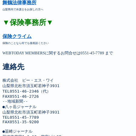
舞鶴法律事務所
山梨県内で弁護士をお探しの方へ
▼保険事務所▼
保険クライム
保険のことなら何でも後相談ください
WEBTODAY MEMBERSに関するお問合せは0551-45-7789 まで
連絡先
株式会社　ピー・エス・ワイ

山梨県北杜市須玉町若神子3931

TEL0551-46-2346（代）

FAX0551-46-2726

--地域新聞--

●八ヶ岳ジャーナル

山梨県北杜市須玉町若神子3931

TEL0551-45-7789

FAX0551-35-9200

●韮崎ジャーナル
