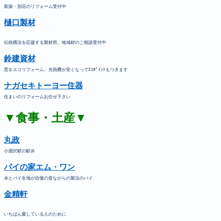
新築・別荘のリフォーム受付中
樋口製材
伝統構法を応援する製材所。地域材のご相談受付中
鈴建資材
窓をエコリフォーム。光熱費が安くなってｴｺﾎﾟｲﾝﾄもつきます
ナガセキトーヨー住器
住まいのリフォームお任せ下さい
▼食事・土産▼
丸政
小淵沢駅の駅弁
パイの家エム・ワン
水とパイ生地が自慢の昔ながらの製法のパイ
金精軒
いちばん愛している人のために