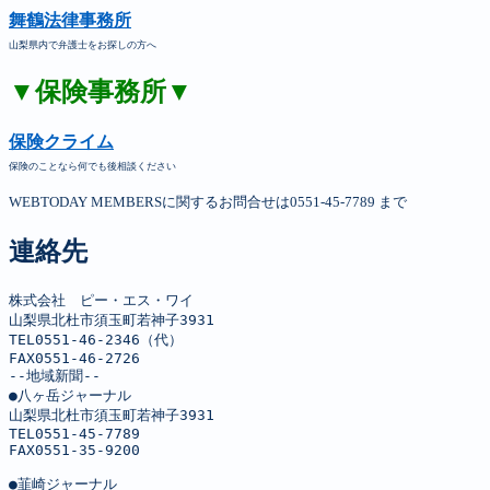
舞鶴法律事務所
山梨県内で弁護士をお探しの方へ
▼保険事務所▼
保険クライム
保険のことなら何でも後相談ください
WEBTODAY MEMBERSに関するお問合せは0551-45-7789 まで
連絡先
株式会社　ピー・エス・ワイ

山梨県北杜市須玉町若神子3931

TEL0551-46-2346（代）

FAX0551-46-2726

--地域新聞--

●八ヶ岳ジャーナル

山梨県北杜市須玉町若神子3931

TEL0551-45-7789

FAX0551-35-9200

●韮崎ジャーナル
