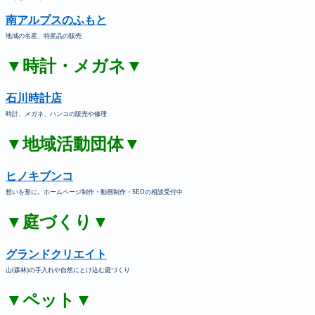
南アルプスのふもと
地域の名産、特産品の販売
▼時計・メガネ▼
石川時計店
時計、メガネ、ハンコの販売や修理
▼地域活動団体▼
ヒノキブンコ
想いを形に。ホームページ制作・動画制作・SEOの相談受付中
▼庭づくり▼
グランドクリエイト
山(森林)の手入れや自然にとけ込む庭づくり
▼ペット▼