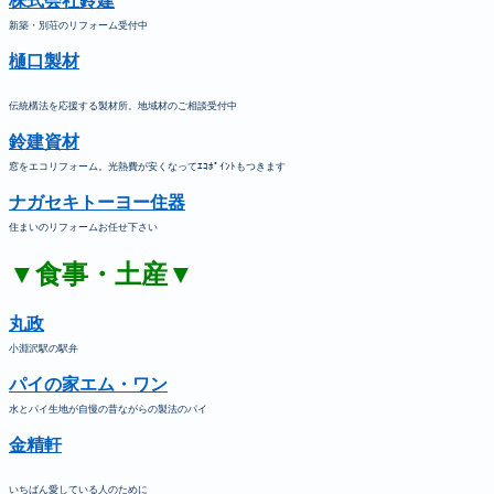
株式会社鈴建
新築・別荘のリフォーム受付中
樋口製材
伝統構法を応援する製材所。地域材のご相談受付中
鈴建資材
窓をエコリフォーム。光熱費が安くなってｴｺﾎﾟｲﾝﾄもつきます
ナガセキトーヨー住器
住まいのリフォームお任せ下さい
▼食事・土産▼
丸政
小淵沢駅の駅弁
パイの家エム・ワン
水とパイ生地が自慢の昔ながらの製法のパイ
金精軒
いちばん愛している人のために