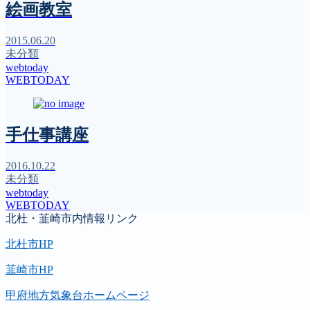
絵画教室
2015.06.20
未分類
webtoday
WEBTODAY
手仕事講座
2016.10.22
未分類
webtoday
WEBTODAY
北杜・韮崎市内情報リンク
北杜市HP
韮崎市HP
甲府地方気象台ホームページ