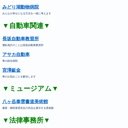
みどり湖動物病院
みんなが幸せになる方法を一緒に考えます
▼自動車関連▼
長坂自動車教習所
運転免許のことは長坂自動車教習所
アサカ自動車
車の総合病院
宮澤鈑金
車のお悩みごとを解決します
▼ミュージアム▼
八ヶ岳泰雲書道美術館
書家・柳田泰雲先生の作品を展示する美術館
▼法律事務所▼