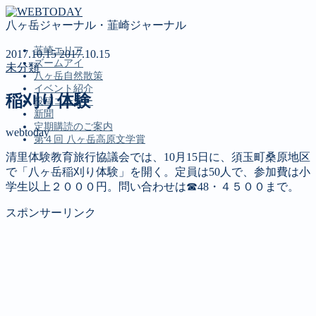
八ヶ岳ジャーナル・韮崎ジャーナル
韮崎エリア
2017.10.15
2017.10.15
ズームアイ
未分類
八ヶ岳自然散策
イベント紹介
稲刈り体験
投稿コーナー
新聞
定期購読のご案内
webtoday
第４回 八ヶ岳高原文学賞
清里体験教育旅行協議会では、10月15日に、須玉町桑原地区
で「八ヶ岳稲刈り体験」を開く。定員は50人で、参加費は小
MENU
学生以上２０００円。問い合わせは☎48・４５００まで。
韮崎エリア
スポンサーリンク
ズームアイ
八ヶ岳自然散策
イベント紹介
投稿コーナー
新聞
定期購読のご案内
第４回 八ヶ岳高原文学賞