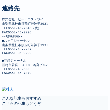
連絡先
株式会社　ピー・エス・ワイ

山梨県北杜市須玉町若神子3931

TEL0551-46-2346（代）

FAX0551-46-2726

--地域新聞--

●八ヶ岳ジャーナル

山梨県北杜市須玉町若神子3931

TEL0551-45-7789

FAX0551-35-9200

●韮崎ジャーナル

韮崎市若宮1-3-18　若宮ビル2F

TEL0551-45-6885

FAX0551-45-7370
こんな記事もおすすめ
こちらの記事もどうぞ