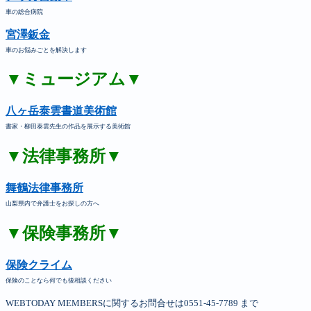
車の総合病院
宮澤鈑金
車のお悩みごとを解決します
▼ミュージアム▼
八ヶ岳泰雲書道美術館
書家・柳田泰雲先生の作品を展示する美術館
▼法律事務所▼
舞鶴法律事務所
山梨県内で弁護士をお探しの方へ
▼保険事務所▼
保険クライム
保険のことなら何でも後相談ください
WEBTODAY MEMBERSに関するお問合せは0551-45-7789 まで