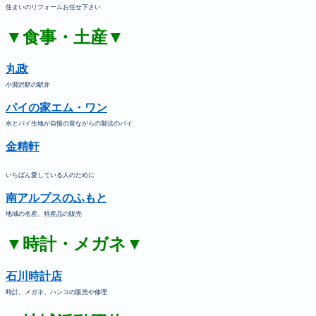
住まいのリフォームお任せ下さい
▼食事・土産▼
丸政
小淵沢駅の駅弁
パイの家エム・ワン
水とパイ生地が自慢の昔ながらの製法のパイ
金精軒
いちばん愛している人のために
南アルプスのふもと
地域の名産、特産品の販売
▼時計・メガネ▼
石川時計店
時計、メガネ、ハンコの販売や修理