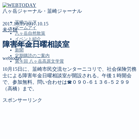
八ヶ岳ジャーナル・韮崎ジャーナル
韮崎エリア
2017.10.15
2017.10.15
ズームアイ
未分類
八ヶ岳自然散策
イベント紹介
障害年金日曜相談室
投稿コーナー
新聞
定期購読のご案内
webtoday
第４回 八ヶ岳高原文学賞
10月15日に、韮崎市民交流センターニコリで、社会保険労務
士による障害年金日曜相談室が開設される。午後１時開会
MENU
で、参加無料。問い合わせは☎０９０‐６１３６‐５２９９
（高橋）まで。
韮崎エリア
ズームアイ
スポンサーリンク
八ヶ岳自然散策
イベント紹介
投稿コーナー
新聞
定期購読のご案内
第４回 八ヶ岳高原文学賞