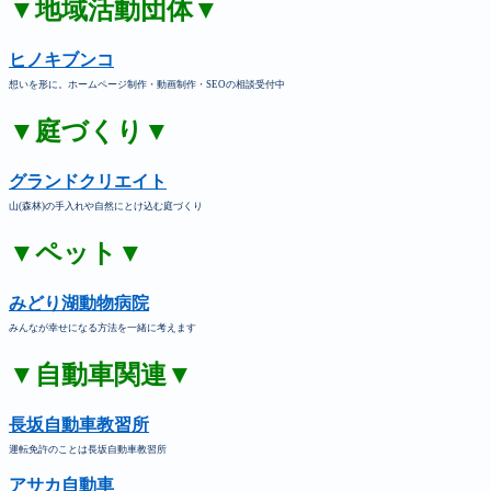
▼地域活動団体▼
ヒノキブンコ
想いを形に。ホームページ制作・動画制作・SEOの相談受付中
▼庭づくり▼
グランドクリエイト
山(森林)の手入れや自然にとけ込む庭づくり
▼ペット▼
みどり湖動物病院
みんなが幸せになる方法を一緒に考えます
▼自動車関連▼
長坂自動車教習所
運転免許のことは長坂自動車教習所
アサカ自動車