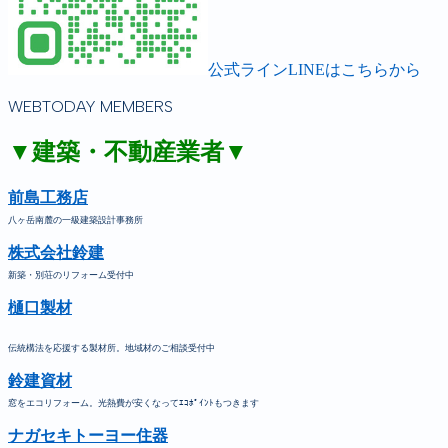
公式ラインLINEはこちらから
WEBTODAY MEMBERS
▼建築・不動産業者▼
前島工務店
八ヶ岳南麓の一級建築設計事務所
株式会社鈴建
新築・別荘のリフォーム受付中
樋口製材
伝統構法を応援する製材所。地域材のご相談受付中
鈴建資材
窓をエコリフォーム。光熱費が安くなってｴｺﾎﾟｲﾝﾄもつきます
ナガセキトーヨー住器