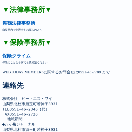
▼法律事務所▼
舞鶴法律事務所
山梨県内で弁護士をお探しの方へ
▼保険事務所▼
保険クライム
保険のことなら何でも後相談ください
WEBTODAY MEMBERSに関するお問合せは0551-45-7789 まで
連絡先
株式会社　ピー・エス・ワイ

山梨県北杜市須玉町若神子3931

TEL0551-46-2346（代）

FAX0551-46-2726

--地域新聞--

●八ヶ岳ジャーナル

山梨県北杜市須玉町若神子3931
