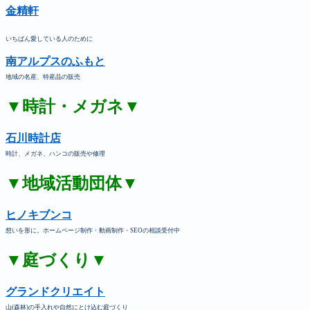
金精軒
いちばん愛している人のために
南アルプスのふもと
地域の名産、特産品の販売
▼時計・メガネ▼
石川時計店
時計、メガネ、ハンコの販売や修理
▼地域活動団体▼
ヒノキブンコ
想いを形に。ホームページ制作・動画制作・SEOの相談受付中
▼庭づくり▼
グランドクリエイト
山(森林)の手入れや自然にとけ込む庭づくり