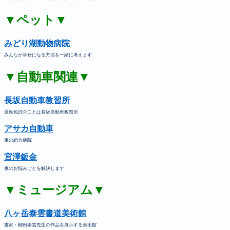
▼ペット▼
みどり湖動物病院
みんなが幸せになる方法を一緒に考えます
▼自動車関連▼
長坂自動車教習所
運転免許のことは長坂自動車教習所
アサカ自動車
車の総合病院
宮澤鈑金
車のお悩みごとを解決します
▼ミュージアム▼
八ヶ岳泰雲書道美術館
書家・柳田泰雲先生の作品を展示する美術館