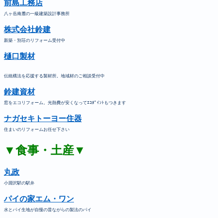
前島工務店
八ヶ岳南麓の一級建築設計事務所
株式会社鈴建
新築・別荘のリフォーム受付中
樋口製材
伝統構法を応援する製材所。地域材のご相談受付中
鈴建資材
窓をエコリフォーム。光熱費が安くなってｴｺﾎﾟｲﾝﾄもつきます
ナガセキトーヨー住器
住まいのリフォームお任せ下さい
▼食事・土産▼
丸政
小淵沢駅の駅弁
パイの家エム・ワン
水とパイ生地が自慢の昔ながらの製法のパイ