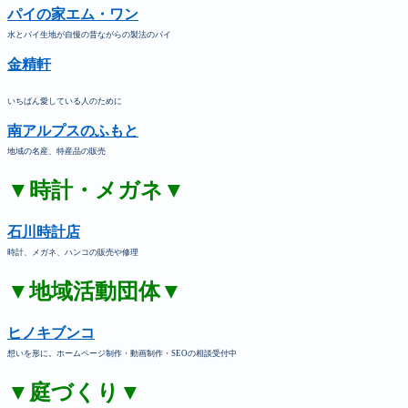
パイの家エム・ワン
水とパイ生地が自慢の昔ながらの製法のパイ
金精軒
いちばん愛している人のために
南アルプスのふもと
地域の名産、特産品の販売
▼時計・メガネ▼
石川時計店
時計、メガネ、ハンコの販売や修理
▼地域活動団体▼
ヒノキブンコ
想いを形に。ホームページ制作・動画制作・SEOの相談受付中
▼庭づくり▼