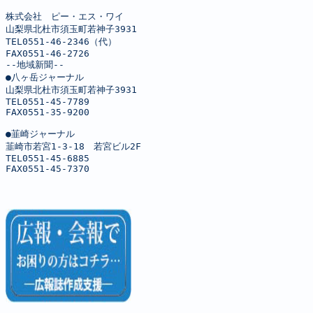
株式会社　ピー・エス・ワイ

山梨県北杜市須玉町若神子3931

TEL0551-46-2346（代）

FAX0551-46-2726

--地域新聞--

●八ヶ岳ジャーナル

山梨県北杜市須玉町若神子3931

TEL0551-45-7789

FAX0551-35-9200

●韮崎ジャーナル

韮崎市若宮1-3-18　若宮ビル2F

TEL0551-45-6885

FAX0551-45-7370