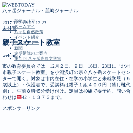
八ヶ岳ジャーナル・韮崎ジャーナル
韮崎エリア
2017.12.23
2017.12.23
ズームアイ
未分類
八ヶ岳自然散策
イベント紹介
親子スケート教室
投稿コーナー
新聞
定期購読のご案内
webtoday
第４回 八ヶ岳高原文学賞
市の教育委員会では、12月２日、９日、16日、23日に「北杜
市親子スケート教室」を小淵沢町の県立八ヶ岳スケートセン
MENU
ターで開く。対象は市内在住・在学の小学生と未就学児（５
歳以上）・保護者で、受講料は親子１組４００円（貸し靴代
韮崎エリア
別）。午前８時45分受け付け。定員は40組で要予約。問い合
ズームアイ
わせは
42・１３７３まで。
八ヶ岳自然散策
イベント紹介
スポンサーリンク
投稿コーナー
新聞
定期購読のご案内
第４回 八ヶ岳高原文学賞