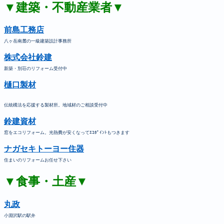
▼建築・不動産業者▼
前島工務店
八ヶ岳南麓の一級建築設計事務所
株式会社鈴建
新築・別荘のリフォーム受付中
樋口製材
伝統構法を応援する製材所。地域材のご相談受付中
鈴建資材
窓をエコリフォーム。光熱費が安くなってｴｺﾎﾟｲﾝﾄもつきます
ナガセキトーヨー住器
住まいのリフォームお任せ下さい
▼食事・土産▼
丸政
小淵沢駅の駅弁