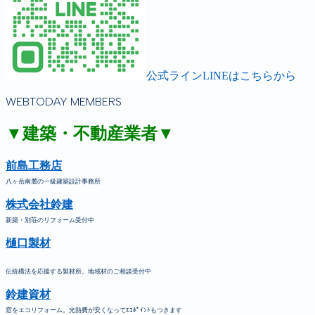
公式ラインLINEはこちらから
WEBTODAY MEMBERS
▼建築・不動産業者▼
前島工務店
八ヶ岳南麓の一級建築設計事務所
株式会社鈴建
新築・別荘のリフォーム受付中
樋口製材
伝統構法を応援する製材所。地域材のご相談受付中
鈴建資材
窓をエコリフォーム。光熱費が安くなってｴｺﾎﾟｲﾝﾄもつきます