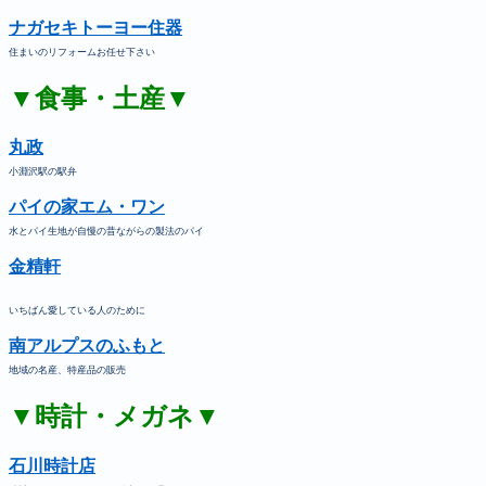
ナガセキトーヨー住器
住まいのリフォームお任せ下さい
▼食事・土産▼
丸政
小淵沢駅の駅弁
パイの家エム・ワン
水とパイ生地が自慢の昔ながらの製法のパイ
金精軒
いちばん愛している人のために
南アルプスのふもと
地域の名産、特産品の販売
▼時計・メガネ▼
石川時計店