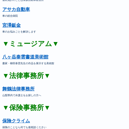
アサカ自動車
車の総合病院
宮澤鈑金
車のお悩みごとを解決します
▼ミュージアム▼
八ヶ岳泰雲書道美術館
書家・柳田泰雲先生の作品を展示する美術館
▼法律事務所▼
舞鶴法律事務所
山梨県内で弁護士をお探しの方へ
▼保険事務所▼
保険クライム
保険のことなら何でも後相談ください