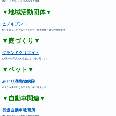
時計、メガネ、ハンコの販売や修理
▼地域活動団体▼
ヒノキブンコ
想いを形に。ホームページ制作・動画制作・SEOの相談受付中
▼庭づくり▼
グランドクリエイト
山(森林)の手入れや自然にとけ込む庭づくり
▼ペット▼
みどり湖動物病院
みんなが幸せになる方法を一緒に考えます
▼自動車関連▼
長坂自動車教習所
運転免許のことは長坂自動車教習所