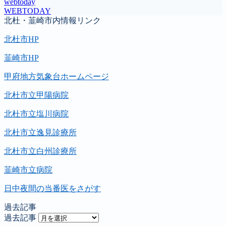
webtoday
WEBTODAY
北杜・韮崎市内情報リンク
北杜市HP
韮崎市HP
甲府地方気象台ホームページ
北杜市立甲陽病院
北杜市立塩川病院
北杜市立逸見診療所
北杜市立白州診療所
韮崎市立病院
日中夜間の当番医をさがす
過去記事
過去記事