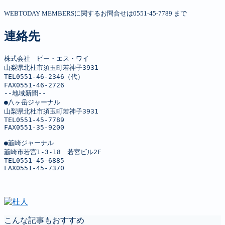
WEBTODAY MEMBERSに関するお問合せは0551-45-7789 まで
連絡先
株式会社　ピー・エス・ワイ

山梨県北杜市須玉町若神子3931

TEL0551-46-2346（代）

FAX0551-46-2726

--地域新聞--

●八ヶ岳ジャーナル

山梨県北杜市須玉町若神子3931

TEL0551-45-7789

FAX0551-35-9200

●韮崎ジャーナル

韮崎市若宮1-3-18　若宮ビル2F

TEL0551-45-6885

FAX0551-45-7370
こんな記事もおすすめ