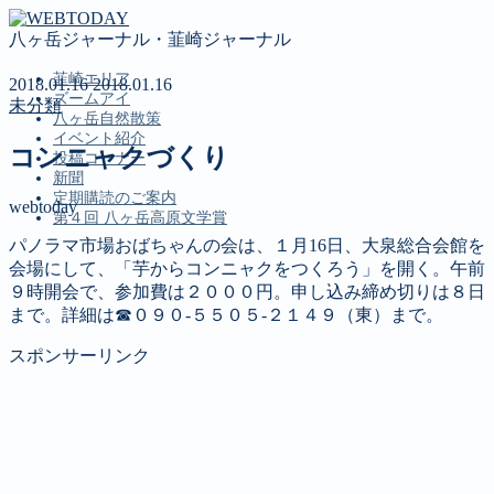
八ヶ岳ジャーナル・韮崎ジャーナル
韮崎エリア
2018.01.16
2018.01.16
ズームアイ
未分類
八ヶ岳自然散策
イベント紹介
コンニャクづくり
投稿コーナー
新聞
定期購読のご案内
webtoday
第４回 八ヶ岳高原文学賞
パノラマ市場おばちゃんの会は、１月16日、大泉総合会館を
会場にして、「芋からコンニャクをつくろう」を開く。午前
MENU
９時開会で、参加費は２０００円。申し込み締め切りは８日
まで。詳細は☎０９０‐５５０５‐２１４９（東）まで。
韮崎エリア
ズームアイ
スポンサーリンク
八ヶ岳自然散策
イベント紹介
投稿コーナー
新聞
定期購読のご案内
第４回 八ヶ岳高原文学賞