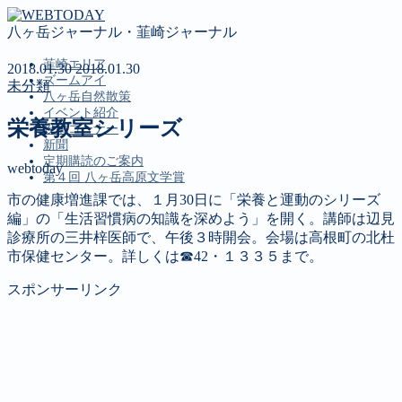
八ヶ岳ジャーナル・韮崎ジャーナル
韮崎エリア
2018.01.30
2018.01.30
ズームアイ
未分類
八ヶ岳自然散策
イベント紹介
栄養教室シリーズ
投稿コーナー
新聞
定期購読のご案内
webtoday
第４回 八ヶ岳高原文学賞
市の健康増進課では、１月30日に「栄養と運動のシリーズ
編」の「生活習慣病の知識を深めよう」を開く。講師は辺見
MENU
診療所の三井梓医師で、午後３時開会。会場は高根町の北杜
市保健センター。詳しくは☎42・１３３５まで。
韮崎エリア
ズームアイ
スポンサーリンク
八ヶ岳自然散策
イベント紹介
投稿コーナー
新聞
定期購読のご案内
第４回 八ヶ岳高原文学賞