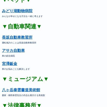
みどり湖動物病院
みんなが幸せになる方法を一緒に考えます
▼自動車関連▼
長坂自動車教習所
運転免許のことは長坂自動車教習所
アサカ自動車
車の総合病院
宮澤鈑金
車のお悩みごとを解決します
▼ミュージアム▼
八ヶ岳泰雲書道美術館
書家・柳田泰雲先生の作品を展示する美術館
▼法律事務所▼