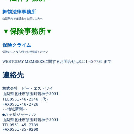
舞鶴法律事務所
山梨県内で弁護士をお探しの方へ
▼保険事務所▼
保険クライム
保険のことなら何でも後相談ください
WEBTODAY MEMBERSに関するお問合せは0551-45-7789 まで
連絡先
株式会社　ピー・エス・ワイ

山梨県北杜市須玉町若神子3931

TEL0551-46-2346（代）

FAX0551-46-2726

--地域新聞--

●八ヶ岳ジャーナル

山梨県北杜市須玉町若神子3931

TEL0551-45-7789

FAX0551-35-9200
