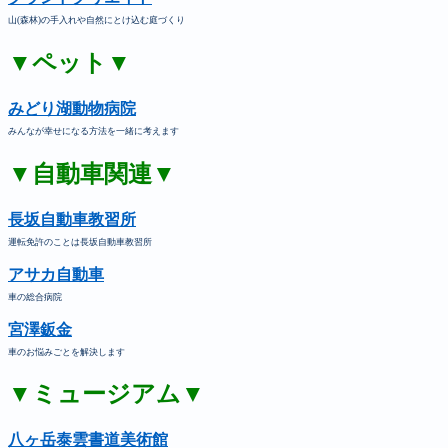
山(森林)の手入れや自然にとけ込む庭づくり
▼ペット▼
みどり湖動物病院
みんなが幸せになる方法を一緒に考えます
▼自動車関連▼
長坂自動車教習所
運転免許のことは長坂自動車教習所
アサカ自動車
車の総合病院
宮澤鈑金
車のお悩みごとを解決します
▼ミュージアム▼
八ヶ岳泰雲書道美術館