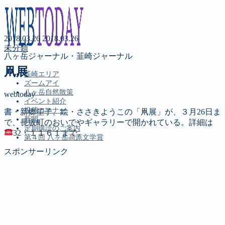
2018.03.26
2018.03.26
未分類
八ヶ岳ジャーナル・韮崎ジャーナル
凧展
韮崎エリア
ズームアイ
八ヶ岳自然散策
webtoday
イベント紹介
投稿コーナー
書・新郷笙子、絵・ささきようこの「凧展」が、３月26日ま
新聞
で、長坂町のおいでやギャラリーで開かれている。詳細は
定期購読のご案内
32・１１６１まで。
第４回 八ヶ岳高原文学賞
スポンサーリンク
MENU
韮崎エリア
ズームアイ
八ヶ岳自然散策
イベント紹介