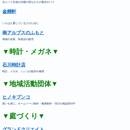
水とパイ生地が自慢の昔ながらの製法のパイ
金精軒
いちばん愛している人のために
南アルプスのふもと
地域の名産、特産品の販売
▼時計・メガネ▼
石川時計店
時計、メガネ、ハンコの販売や修理
▼地域活動団体▼
ヒノキブンコ
想いを形に。ホームページ制作・動画制作・SEOの相談受付中
▼庭づくり▼
グランドクリエイト