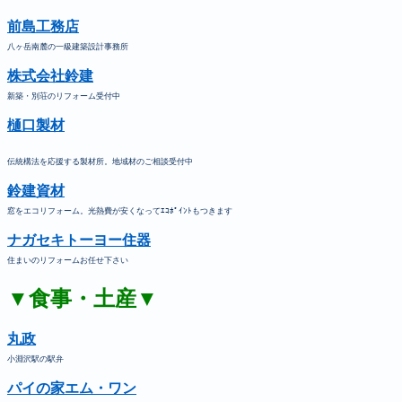
前島工務店
八ヶ岳南麓の一級建築設計事務所
株式会社鈴建
新築・別荘のリフォーム受付中
樋口製材
伝統構法を応援する製材所。地域材のご相談受付中
鈴建資材
窓をエコリフォーム。光熱費が安くなってｴｺﾎﾟｲﾝﾄもつきます
ナガセキトーヨー住器
住まいのリフォームお任せ下さい
▼食事・土産▼
丸政
小淵沢駅の駅弁
パイの家エム・ワン