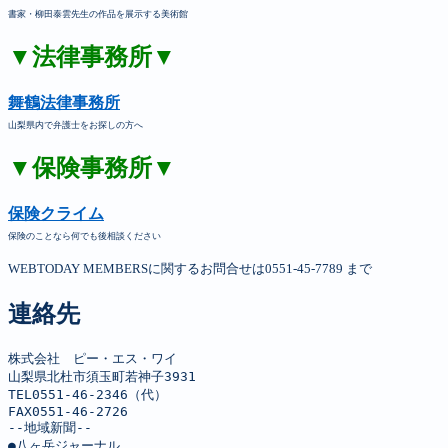
書家・柳田泰雲先生の作品を展示する美術館
▼法律事務所▼
舞鶴法律事務所
山梨県内で弁護士をお探しの方へ
▼保険事務所▼
保険クライム
保険のことなら何でも後相談ください
WEBTODAY MEMBERSに関するお問合せは0551-45-7789 まで
連絡先
株式会社　ピー・エス・ワイ

山梨県北杜市須玉町若神子3931

TEL0551-46-2346（代）

FAX0551-46-2726

--地域新聞--

●八ヶ岳ジャーナル
