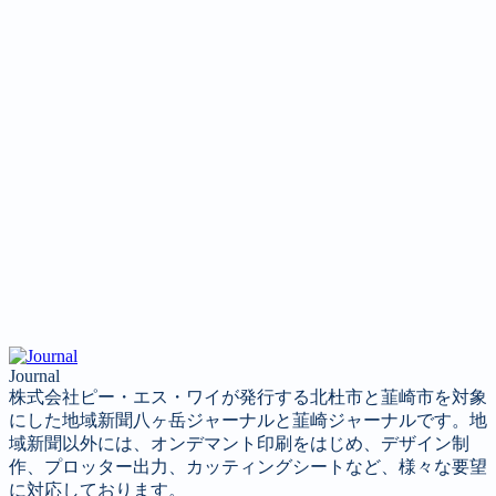
投稿コーナー
新聞
定期購読のご案内
第４回 八ヶ岳高原文学賞
Journal
株式会社ピー・エス・ワイが発行する北杜市と韮崎市を対象
にした地域新聞八ヶ岳ジャーナルと韮崎ジャーナルです。地
域新聞以外には、オンデマント印刷をはじめ、デザイン制
作、プロッター出力、カッティングシートなど、様々な要望
に対応しております。