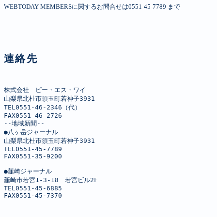
WEBTODAY MEMBERSに関するお問合せは0551-45-7789 まで
連絡先
株式会社　ピー・エス・ワイ

山梨県北杜市須玉町若神子3931

TEL0551-46-2346（代）

FAX0551-46-2726

--地域新聞--

●八ヶ岳ジャーナル

山梨県北杜市須玉町若神子3931

TEL0551-45-7789

FAX0551-35-9200

●韮崎ジャーナル

韮崎市若宮1-3-18　若宮ビル2F

TEL0551-45-6885

FAX0551-45-7370