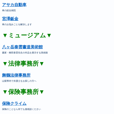
アサカ自動車
車の総合病院
宮澤鈑金
車のお悩みごとを解決します
▼ミュージアム▼
八ヶ岳泰雲書道美術館
書家・柳田泰雲先生の作品を展示する美術館
▼法律事務所▼
舞鶴法律事務所
山梨県内で弁護士をお探しの方へ
▼保険事務所▼
保険クライム
保険のことなら何でも後相談ください