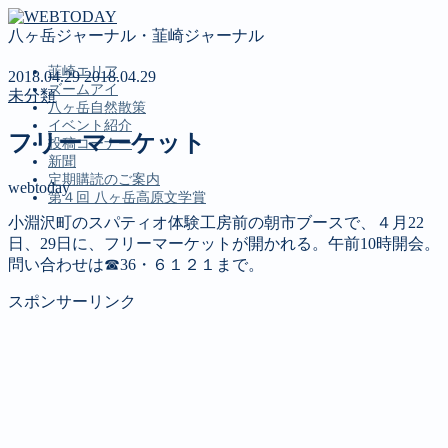
八ヶ岳ジャーナル・韮崎ジャーナル
韮崎エリア
2018.04.29
2018.04.29
ズームアイ
未分類
八ヶ岳自然散策
イベント紹介
フリーマーケット
投稿コーナー
新聞
定期購読のご案内
webtoday
第４回 八ヶ岳高原文学賞
小淵沢町のスパティオ体験工房前の朝市ブースで、４月22
MENU
日、29日に、フリーマーケットが開かれる。午前10時開会。
問い合わせは☎36・６１２１まで。
韮崎エリア
ズームアイ
スポンサーリンク
八ヶ岳自然散策
イベント紹介
投稿コーナー
新聞
定期購読のご案内
第４回 八ヶ岳高原文学賞