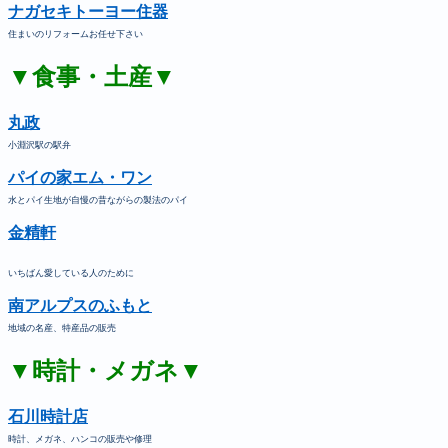
ナガセキトーヨー住器
住まいのリフォームお任せ下さい
▼食事・土産▼
丸政
小淵沢駅の駅弁
パイの家エム・ワン
水とパイ生地が自慢の昔ながらの製法のパイ
金精軒
いちばん愛している人のために
南アルプスのふもと
地域の名産、特産品の販売
▼時計・メガネ▼
石川時計店
時計、メガネ、ハンコの販売や修理