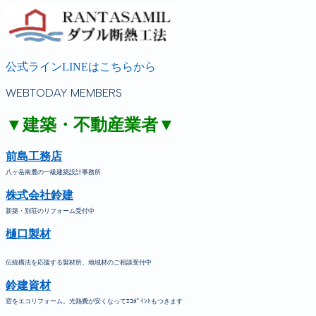
公式ラインLINEはこちらから
WEBTODAY MEMBERS
▼建築・不動産業者▼
前島工務店
八ヶ岳南麓の一級建築設計事務所
株式会社鈴建
新築・別荘のリフォーム受付中
樋口製材
伝統構法を応援する製材所。地域材のご相談受付中
鈴建資材
窓をエコリフォーム。光熱費が安くなってｴｺﾎﾟｲﾝﾄもつきます