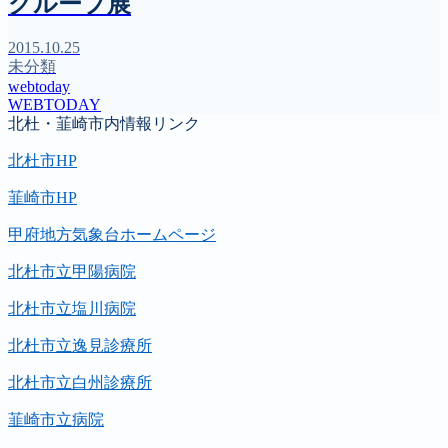
グループ展
2015.10.25
未分類
webtoday
WEBTODAY
北杜・韮崎市内情報リンク
北杜市HP
韮崎市HP
甲府地方気象台ホームページ
北杜市立甲陽病院
北杜市立塩川病院
北杜市立逸見診療所
北杜市立白州診療所
韮崎市立病院