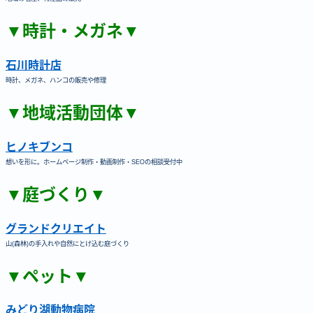
▼時計・メガネ▼
石川時計店
時計、メガネ、ハンコの販売や修理
▼地域活動団体▼
ヒノキブンコ
想いを形に。ホームページ制作・動画制作・SEOの相談受付中
▼庭づくり▼
グランドクリエイト
山(森林)の手入れや自然にとけ込む庭づくり
▼ペット▼
みどり湖動物病院