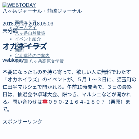
八ヶ岳ジャーナル・韮崎ジャーナル
韮崎エリア
2018.05.03
2018.05.03
ズームアイ
未分類
八ヶ岳自然散策
イベント紹介
投稿コーナー
オカネイラズ
新聞
定期購読のご案内
webtoday
第４回 八ヶ岳高原文学賞
不要になったものを持ち寄って、欲しい人に無料でわたす
MENU
「オカネイラズ」のイベントが、５月１〜３日に、須玉町の
仁田平マルシェで開かれる。午前10時開会で、３日の最終
韮崎エリア
日は、抽選会や卓球大会、餅つき、マルシェなどが開かれ
ズームアイ
る。問い合わせは
０９０‐２１６４‐２８０７（栗原）ま
八ヶ岳自然散策
イベント紹介
で。
投稿コーナー
スポンサーリンク
新聞
定期購読のご案内
第４回 八ヶ岳高原文学賞