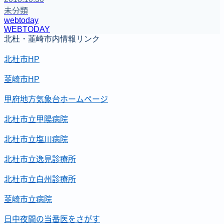
未分類
webtoday
WEBTODAY
北杜・韮崎市内情報リンク
北杜市HP
韮崎市HP
甲府地方気象台ホームページ
北杜市立甲陽病院
北杜市立塩川病院
北杜市立逸見診療所
北杜市立白州診療所
韮崎市立病院
日中夜間の当番医をさがす