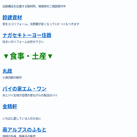
伝統構法を応援する製材所。地域材のご相談受付中
鈴建資材
窓をエコリフォーム。光熱費が安くなってｴｺﾎﾟｲﾝﾄもつきます
ナガセキトーヨー住器
住まいのリフォームお任せ下さい
▼食事・土産▼
丸政
小淵沢駅の駅弁
パイの家エム・ワン
水とパイ生地が自慢の昔ながらの製法のパイ
金精軒
いちばん愛している人のために
南アルプスのふもと
地域の名産、特産品の販売