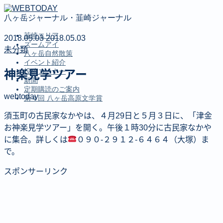
八ヶ岳ジャーナル・韮崎ジャーナル
韮崎エリア
2018.05.03
2018.05.03
ズームアイ
未分類
八ヶ岳自然散策
イベント紹介
投稿コーナー
神楽見学ツアー
新聞
定期購読のご案内
webtoday
第４回 八ヶ岳高原文学賞
須玉町の古民家なかやは、４月29日と５月３日に、「津金
MENU
お神楽見学ツアー」を開く。午後１時30分に古民家なかや
に集合。詳しくは
０９０‐２９１２‐６４６４（大塚）ま
韮崎エリア
で。
ズームアイ
八ヶ岳自然散策
スポンサーリンク
イベント紹介
投稿コーナー
新聞
定期購読のご案内
第４回 八ヶ岳高原文学賞