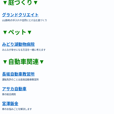
▼庭づくり▼
グランドクリエイト
山(森林)の手入れや自然にとけ込む庭づくり
▼ペット▼
みどり湖動物病院
みんなが幸せになる方法を一緒に考えます
▼自動車関連▼
長坂自動車教習所
運転免許のことは長坂自動車教習所
アサカ自動車
車の総合病院
宮澤鈑金
車のお悩みごとを解決します