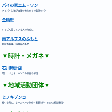
パイの家エム・ワン
水とパイ生地が自慢の昔ながらの製法のパイ
金精軒
いちばん愛している人のために
南アルプスのふもと
地域の名産、特産品の販売
▼時計・メガネ▼
石川時計店
時計、メガネ、ハンコの販売や修理
▼地域活動団体▼
ヒノキブンコ
想いを形に。ホームページ制作・動画制作・SEOの相談受付中