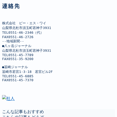
連絡先
株式会社　ピー・エス・ワイ

山梨県北杜市須玉町若神子3931

TEL0551-46-2346（代）

FAX0551-46-2726

--地域新聞--

●八ヶ岳ジャーナル

山梨県北杜市須玉町若神子3931

TEL0551-45-7789

FAX0551-35-9200

●韮崎ジャーナル

韮崎市若宮1-3-18　若宮ビル2F

TEL0551-45-6885

FAX0551-45-7370
こんな記事もおすすめ