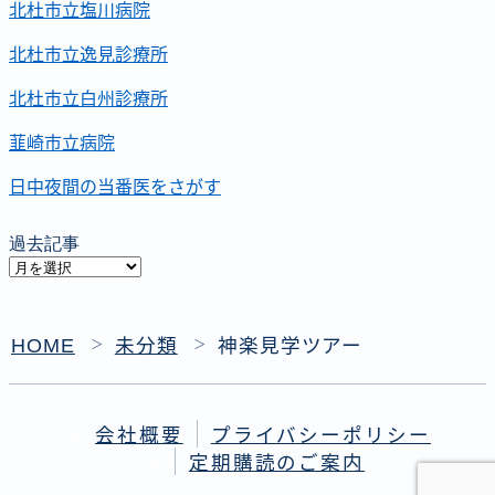
北杜市立塩川病院
北杜市立逸見診療所
北杜市立白州診療所
韮崎市立病院
日中夜間の当番医をさがす
過去記事
過
去
記
HOME
未分類
神楽見学ツアー
＞
＞
事
会社概要
プライバシーポリシー
定期購読のご案内