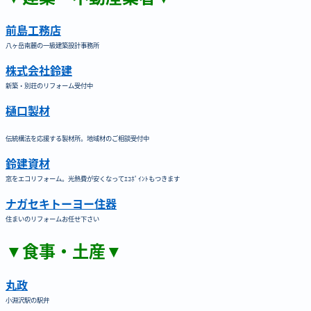
前島工務店
八ヶ岳南麓の一級建築設計事務所
株式会社鈴建
新築・別荘のリフォーム受付中
樋口製材
伝統構法を応援する製材所。地域材のご相談受付中
鈴建資材
窓をエコリフォーム。光熱費が安くなってｴｺﾎﾟｲﾝﾄもつきます
ナガセキトーヨー住器
住まいのリフォームお任せ下さい
▼食事・土産▼
丸政
小淵沢駅の駅弁