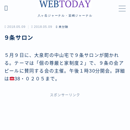
八ヶ岳ジャーナル・韮崎ジャーナル
MENU
2018.05.09
2018.05.09
未分類
９条サロン
韮崎エリア
５月９日に、大泉町の中山宅で９条サロンが開かれ
ズームアイ
る。テーマは「個の尊厳と家制度２」で、９条の会ア
ピールに賛同する会の主催。午後１時30分開会。詳細
八ヶ岳自然散策
は
38・０２０５まで。
イベント紹介
スポンサーリンク
投稿コーナー
新聞