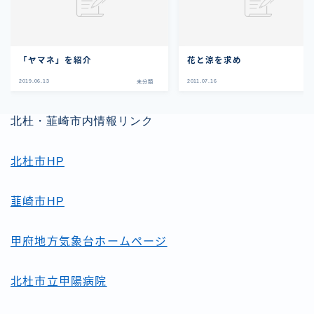
「ヤマネ」を紹介
花と涼を求め
2019.06.13
2011.07.16
未分類
未
北杜・韮崎市内情報リンク
北杜市HP
韮崎市HP
甲府地方気象台ホームページ
北杜市立甲陽病院