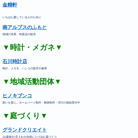
金精軒
いちばん愛している人のために
南アルプスのふもと
地域の名産、特産品の販売
▼時計・メガネ▼
石川時計店
時計、メガネ、ハンコの販売や修理
▼地域活動団体▼
ヒノキブンコ
想いを形に。ホームページ制作・動画制作・SEOの相談受付中
▼庭づくり▼
グランドクリエイト
山(森林)の手入れや自然にとけ込む庭づくり