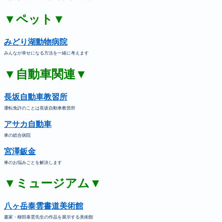
▼ペット▼
みどり湖動物病院
みんなが幸せになる方法を一緒に考えます
▼自動車関連▼
長坂自動車教習所
運転免許のことは長坂自動車教習所
アサカ自動車
車の総合病院
宮澤鈑金
車のお悩みごとを解決します
▼ミュージアム▼
八ヶ岳泰雲書道美術館
書家・柳田泰雲先生の作品を展示する美術館