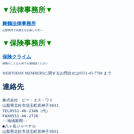
▼法律事務所▼
舞鶴法律事務所
山梨県内で弁護士をお探しの方へ
▼保険事務所▼
保険クライム
保険のことなら何でも後相談ください
WEBTODAY MEMBERSに関するお問合せは0551-45-7789 まで
連絡先
株式会社　ピー・エス・ワイ

山梨県北杜市須玉町若神子3931

TEL0551-46-2346（代）

FAX0551-46-2726

--地域新聞--

●八ヶ岳ジャーナル

山梨県北杜市須玉町若神子3931
