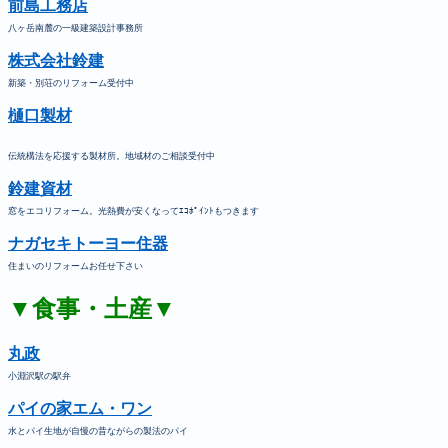
前島工務店
八ヶ岳南麓の一級建築設計事務所
株式会社鈴建
新築・別荘のリフォーム受付中
樋口製材
伝統構法を応援する製材所。地域材のご相談受付中
鈴建資材
窓をエコリフォーム。光熱費が安くなってｴｺﾎﾟｲﾝﾄもつきます
ナガセキトーヨー住器
住まいのリフォームお任せ下さい
▼食事・土産▼
丸政
小淵沢駅の駅弁
パイの家エム・ワン
水とパイ生地が自慢の昔ながらの製法のパイ