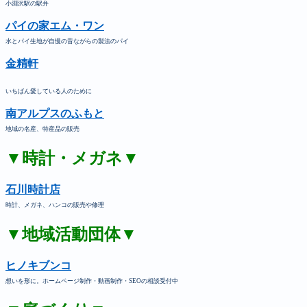
小淵沢駅の駅弁
パイの家エム・ワン
水とパイ生地が自慢の昔ながらの製法のパイ
金精軒
いちばん愛している人のために
南アルプスのふもと
地域の名産、特産品の販売
▼時計・メガネ▼
石川時計店
時計、メガネ、ハンコの販売や修理
▼地域活動団体▼
ヒノキブンコ
想いを形に。ホームページ制作・動画制作・SEOの相談受付中