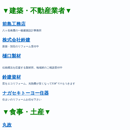
▼建築・不動産業者▼
前島工務店
八ヶ岳南麓の一級建築設計事務所
株式会社鈴建
新築・別荘のリフォーム受付中
樋口製材
伝統構法を応援する製材所。地域材のご相談受付中
鈴建資材
窓をエコリフォーム。光熱費が安くなってｴｺﾎﾟｲﾝﾄもつきます
ナガセキトーヨー住器
住まいのリフォームお任せ下さい
▼食事・土産▼
丸政