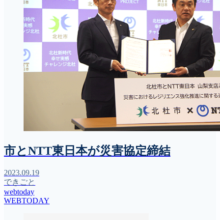
市とNTT東日本が災害協定締結
2023.09.19
できごと
webtoday
WEBTODAY