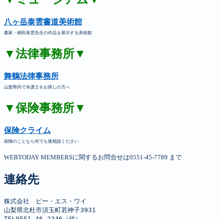
八ヶ岳泰雲書道美術館
書家・柳田泰雲先生の作品を展示する美術館
▼法律事務所▼
舞鶴法律事務所
山梨県内で弁護士をお探しの方へ
▼保険事務所▼
保険クライム
保険のことなら何でも後相談ください
WEBTODAY MEMBERSに関するお問合せは0551-45-7789 まで
連絡先
株式会社　ピー・エス・ワイ

山梨県北杜市須玉町若神子3931

TEL0551-46-2346（代）
