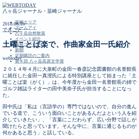
八ヶ岳ジャーナル・韮崎ジャーナル
韮崎エリア
2018.06.16
ズームアイ
できごと
八ヶ岳自然散策
イベント紹介
土曜ことば楽で、作曲家金田一氏紹介
投稿コーナー
新聞
定期購読のご案内
webtoday
第４回 八ヶ岳高原文学賞
２０１４年４月に大泉町の金田一春彦記念図書館の名誉館長
に就任した金田一真澄氏による特別講座として始まった「土
MENU
曜ことば楽（がく）」は、今年度から金田一名誉館長の姉で
ゴルフ雑誌ライターの田中美奈子氏が担当することになっ
韮崎エリア
た。
ズームアイ
八ヶ岳自然散策
田中氏は「私は（言語学の）専門ではないので、自分の進ん
イベント紹介
でいる道で、こういう面白いことがあるんだよという人を紹
投稿コーナー
介していきたい」、「言葉にこだわらず、広い分野で話しが
新聞
聞けたらと思っています。そんな中に、言葉に通じるものが
定期購読のご案内
何かあると思う」と話している。
第４回 八ヶ岳高原文学賞