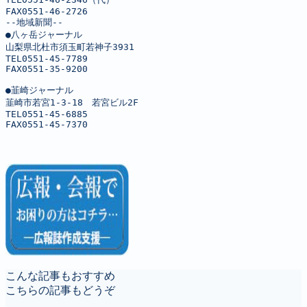
FAX0551-46-2726

--地域新聞--

●八ヶ岳ジャーナル

山梨県北杜市須玉町若神子3931

TEL0551-45-7789

FAX0551-35-9200

●韮崎ジャーナル

韮崎市若宮1-3-18　若宮ビル2F

TEL0551-45-6885

FAX0551-45-7370
こんな記事もおすすめ
こちらの記事もどうぞ