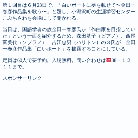
第１回目は６月23日で、「白いボートに夢を載せて〜金田一
春彦作品集を歌う〜」と題し、小淵沢町の生涯学習センター
こぶちさわを会場にして開かれる。
当日は、国語学者の故金田一春彦氏が「作曲家を目指してい
た」という一面を紹介するため、森田基子（ピアノ）、西尾
富美代（ソプラノ）、吉江忠男（バリトン）の３氏が、金田
一春彦作品集「白いボート」を披露することにしている。
定員は60人で要予約。入場無料。問い合わせは
38・１２
１１まで。
スポンサーリンク