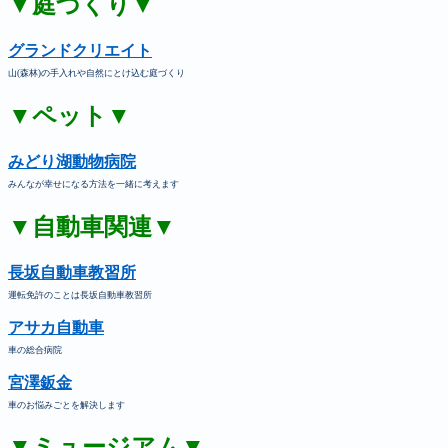
▼庭づくり▼
グランドクリエイト
山(森林)の手入れや自然にとけ込む庭づくり
▼ペット▼
みどり湖動物病院
みんなが幸せになる方法を一緒に考えます
▼自動車関連▼
長坂自動車教習所
運転免許のことは長坂自動車教習所
アサカ自動車
車の総合病院
宮澤鈑金
車のお悩みごとを解決します
▼ミュージアム▼