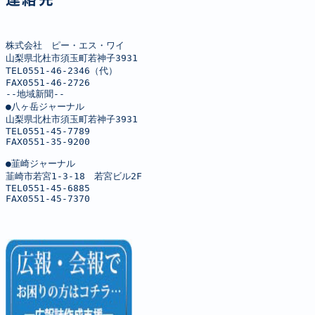
株式会社　ピー・エス・ワイ

山梨県北杜市須玉町若神子3931

TEL0551-46-2346（代）

FAX0551-46-2726

--地域新聞--

●八ヶ岳ジャーナル

山梨県北杜市須玉町若神子3931

TEL0551-45-7789

FAX0551-35-9200

●韮崎ジャーナル

韮崎市若宮1-3-18　若宮ビル2F

TEL0551-45-6885

FAX0551-45-7370