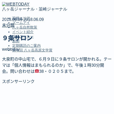
八ヶ岳ジャーナル・韮崎ジャーナル
韮崎エリア
2018.06.09
2018.06.09
ズームアイ
未分類
八ヶ岳自然散策
イベント紹介
投稿コーナー
９条サロン
新聞
定期購読のご案内
webtoday
第４回 八ヶ岳高原文学賞
大泉町の中山宅で、６月９日に９条サロンが開かれる。テー
MENU
マは「個人情報はまもられるのか」で、午後１時30分開
会。問い合わせは
38・０２０５まで。
韮崎エリア
ズームアイ
スポンサーリンク
八ヶ岳自然散策
イベント紹介
投稿コーナー
新聞
定期購読のご案内
第４回 八ヶ岳高原文学賞