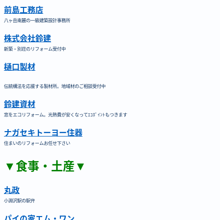
前島工務店
八ヶ岳南麓の一級建築設計事務所
株式会社鈴建
新築・別荘のリフォーム受付中
樋口製材
伝統構法を応援する製材所。地域材のご相談受付中
鈴建資材
窓をエコリフォーム。光熱費が安くなってｴｺﾎﾟｲﾝﾄもつきます
ナガセキトーヨー住器
住まいのリフォームお任せ下さい
▼食事・土産▼
丸政
小淵沢駅の駅弁
パイの家エム・ワン