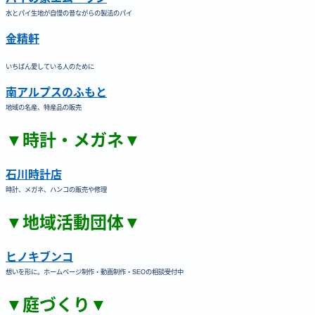
水とパイ生地が自慢の昔ながらの製法のパイ
金精軒
いちばん愛している人のために
南アルプスのふもと
地域の名産、特産品の販売
▼時計・メガネ▼
石川時計店
時計、メガネ、ハンコの販売や修理
▼地域活動団体▼
ヒノキブンコ
想いを形に。ホームページ制作・動画制作・SEOの相談受付中
▼庭づくり▼