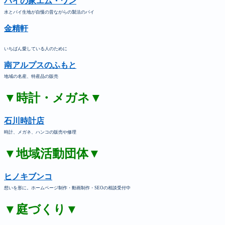
パイの家エム・ワン
水とパイ生地が自慢の昔ながらの製法のパイ
金精軒
いちばん愛している人のために
南アルプスのふもと
地域の名産、特産品の販売
▼時計・メガネ▼
石川時計店
時計、メガネ、ハンコの販売や修理
▼地域活動団体▼
ヒノキブンコ
想いを形に。ホームページ制作・動画制作・SEOの相談受付中
▼庭づくり▼