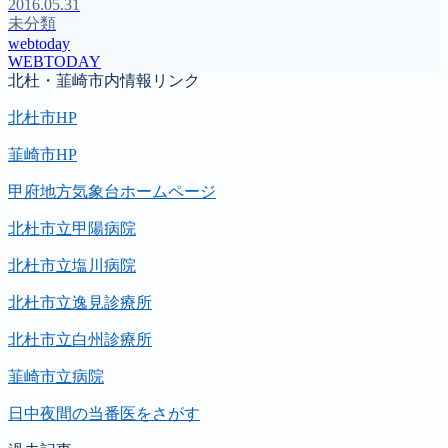
2016.05.31
未分類
webtoday
WEBTODAY
北杜・韮崎市内情報リンク
北杜市HP
韮崎市HP
甲府地方気象台ホームページ
北杜市立甲陽病院
北杜市立塩川病院
北杜市立逸見診療所
北杜市立白州診療所
韮崎市立病院
日中夜間の当番医をさがす