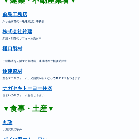
▼建築・不動産業者▼
前島工務店
八ヶ岳南麓の一級建築設計事務所
株式会社鈴建
新築・別荘のリフォーム受付中
樋口製材
伝統構法を応援する製材所。地域材のご相談受付中
鈴建資材
窓をエコリフォーム。光熱費が安くなってｴｺﾎﾟｲﾝﾄもつきます
ナガセキトーヨー住器
住まいのリフォームお任せ下さい
▼食事・土産▼
丸政
小淵沢駅の駅弁