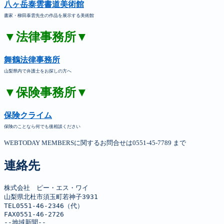
八ヶ岳泰雲書道美術館
書家・柳田泰雲先生の作品を展示する美術館
▼法律事務所▼
舞鶴法律事務所
山梨県内で弁護士をお探しの方へ
▼保険事務所▼
保険クライム
保険のことなら何でも後相談ください
WEBTODAY MEMBERSに関するお問合せは0551-45-7789 まで
連絡先
株式会社　ピー・エス・ワイ

山梨県北杜市須玉町若神子3931

TEL0551-46-2346（代）

FAX0551-46-2726

--地域新聞--
