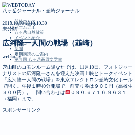
八ヶ岳ジャーナル・韮崎ジャーナル
韮崎エリア
2018.10.30
2018.10.30
ズームアイ
未分類
八ヶ岳自然散策
イベント紹介
広河隆一人間の戦場（韮崎）
投稿コーナー
新聞
定期購読のご案内
webtoday
第４回 八ヶ岳高原文学賞
穴山町のコモンルーム陽なたでは、11月10日、フォトジャー
ナリストの広河隆一さんを迎えた映画上映とトークイベント
MENU
「広河隆一人間の戦場」を東京エレクトロン韮崎文化ホール
で開く。午後１時40分開場で、前売り券は９００円（高校生
韮崎エリア
３００円）。 問い合わせは
０９０-６７１６-９６３１
ズームアイ
（福岡）まで。
八ヶ岳自然散策
イベント紹介
スポンサーリンク
投稿コーナー
新聞
定期購読のご案内
第４回 八ヶ岳高原文学賞