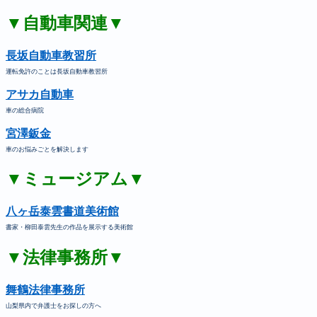
▼自動車関連▼
長坂自動車教習所
運転免許のことは長坂自動車教習所
アサカ自動車
車の総合病院
宮澤鈑金
車のお悩みごとを解決します
▼ミュージアム▼
八ヶ岳泰雲書道美術館
書家・柳田泰雲先生の作品を展示する美術館
▼法律事務所▼
舞鶴法律事務所
山梨県内で弁護士をお探しの方へ