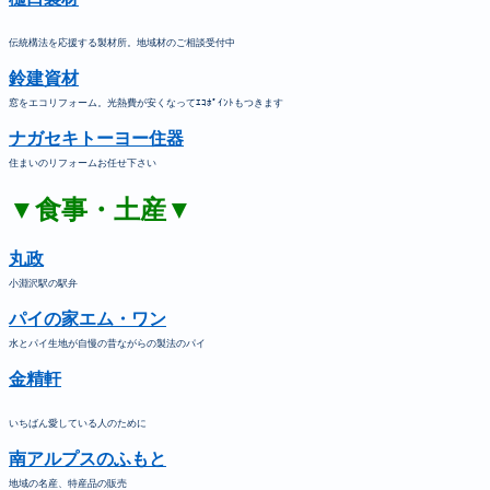
伝統構法を応援する製材所。地域材のご相談受付中
鈴建資材
窓をエコリフォーム。光熱費が安くなってｴｺﾎﾟｲﾝﾄもつきます
ナガセキトーヨー住器
住まいのリフォームお任せ下さい
▼食事・土産▼
丸政
小淵沢駅の駅弁
パイの家エム・ワン
水とパイ生地が自慢の昔ながらの製法のパイ
金精軒
いちばん愛している人のために
南アルプスのふもと
地域の名産、特産品の販売