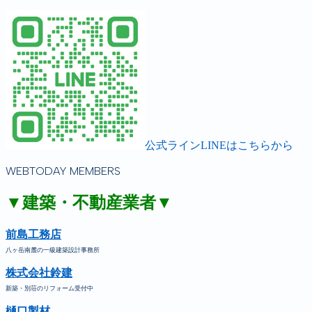
公式ラインLINEはこちらから
WEBTODAY MEMBERS
▼建築・不動産業者▼
前島工務店
八ヶ岳南麓の一級建築設計事務所
株式会社鈴建
新築・別荘のリフォーム受付中
樋口製材