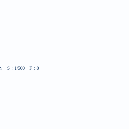
mm
S：1/500 F：8