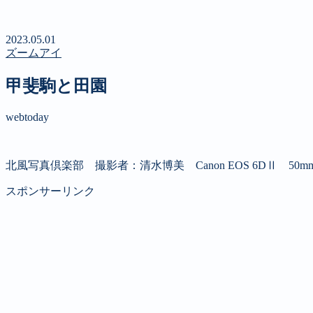
第４回 八ヶ岳高原文学賞
2023.05.01
ズームアイ
甲斐駒と田園
webtoday
北風写真倶楽部 撮影者：清水博美 Canon EOS 6DⅡ 50
スポンサーリンク