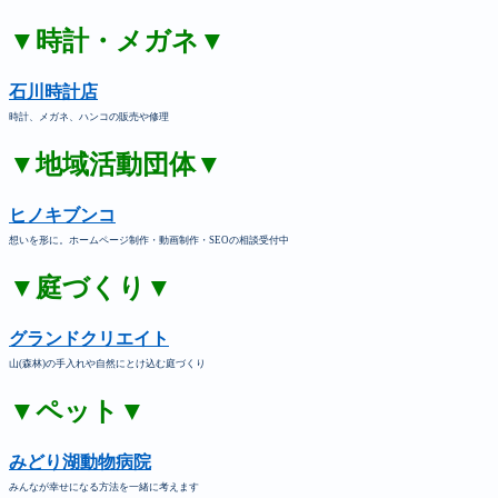
▼時計・メガネ▼
石川時計店
時計、メガネ、ハンコの販売や修理
▼地域活動団体▼
ヒノキブンコ
想いを形に。ホームページ制作・動画制作・SEOの相談受付中
▼庭づくり▼
グランドクリエイト
山(森林)の手入れや自然にとけ込む庭づくり
▼ペット▼
みどり湖動物病院
みんなが幸せになる方法を一緒に考えます