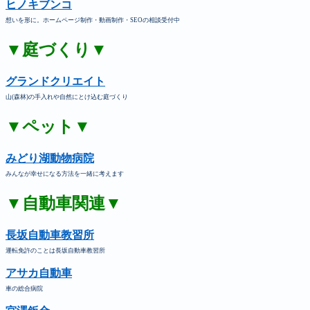
ヒノキブンコ
想いを形に。ホームページ制作・動画制作・SEOの相談受付中
▼庭づくり▼
グランドクリエイト
山(森林)の手入れや自然にとけ込む庭づくり
▼ペット▼
みどり湖動物病院
みんなが幸せになる方法を一緒に考えます
▼自動車関連▼
長坂自動車教習所
運転免許のことは長坂自動車教習所
アサカ自動車
車の総合病院