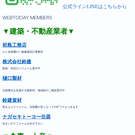
公式ラインLINEはこちらから
WEBTODAY MEMBERS
▼建築・不動産業者▼
前島工務店
八ヶ岳南麓の一級建築設計事務所
株式会社鈴建
新築・別荘のリフォーム受付中
樋口製材
伝統構法を応援する製材所。地域材のご相談受付中
鈴建資材
窓をエコリフォーム。光熱費が安くなってｴｺﾎﾟｲﾝﾄもつきます
ナガセキトーヨー住器
住まいのリフォームお任せ下さい