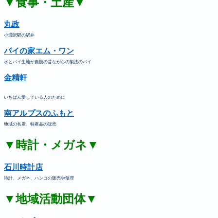
▼食事・土産▼
丸政
小淵沢駅の駅弁
パイの家エム・ワン
水とパイ生地が自慢の昔ながらの製法のパイ
金精軒
いちばん愛している人のために
南アルプスのふもと
地域の名産、特産品の販売
▼時計・メガネ▼
石川時計店
時計、メガネ、ハンコの販売や修理
▼地域活動団体▼